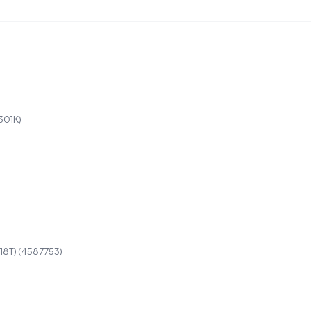
301K)
18T) (4587753)