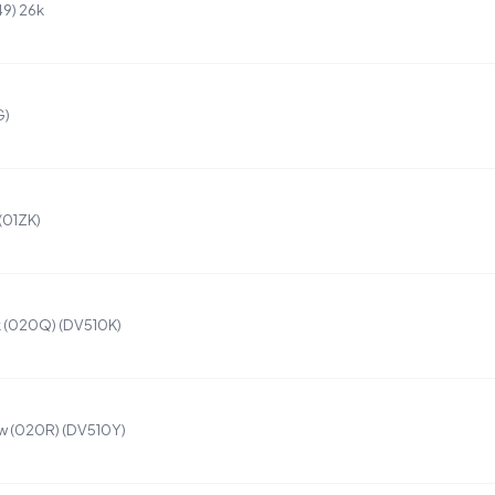
49) 26k
G)
(01ZK)
k (020Q) (DV510K)
w (020R) (DV510Y)