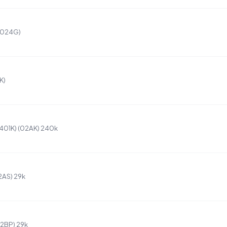
 (024G)
K)
401K) (02AK) 240k
2AS) 29k
02BP) 29k