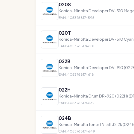
020S
Konica-Minolta Developer DV-510 Mage
EAN: 4053768174595
020T
Konica-Minolta Developer DV-510 Cyan
EAN: 4053768174601
022B
Konica-Minolta Developer DV-910 (022
EAN: 4053768174618
022H
Konica-Minolta Drum DR-920 (022H) (D
EAN: 4053768174632
024B
Konica-Minolta Toner TN-511 32,2k (024B
EAN: 4053768174649