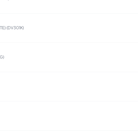
TE) (DV301K)
G)