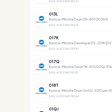
EAN: 4053768174267
013L
Konica-Minolta Drum DR-801 (30369)
EAN: 4053768174274
017K
Konica-Minolta Developer DV-301K (DV
EAN: 4053768175981
017Q
Konica-Minolta Toner TN-301 (017Q) 30k
EAN: 4053768174281
018T
Konica-Minolta Drum Unit IU-301Cyan (0
EAN: 4053768174366
01QJ