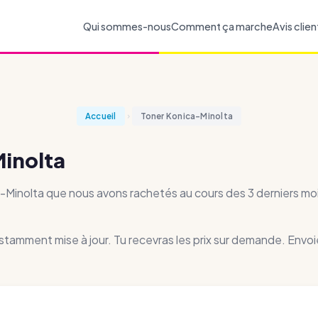
Qui sommes-nous
Comment ça marche
Avis clien
Accueil
Toner Konica-Minolta
inolta
ica-Minolta que nous avons rachetés au cours des 3 derniers mo
nstamment mise à jour. Tu recevras les prix sur demande. Envoi