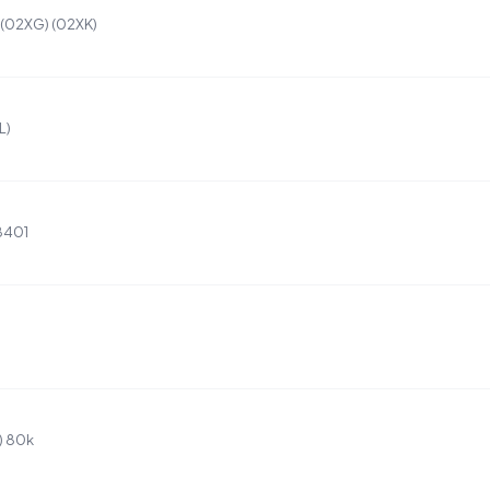
 (02XG) (02XK)
L)
8401
) 80k