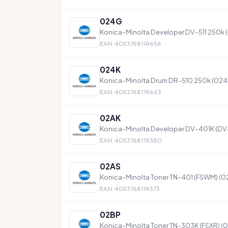
024G
Konica-Minolta Developer DV-511 250k
EAN: 4053768174656
024K
Konica-Minolta Drum DR-510 250k (024
EAN: 4053768174663
02AK
Konica-Minolta Developer DV-401K (DV
EAN: 4053768174380
02AS
Konica-Minolta Toner TN-401 (FSWM) (0
EAN: 4053768174373
02BP
Konica-Minolta Toner TN-303K (FSXR) (