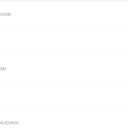
 (001A)
12A)
K) (DV801)