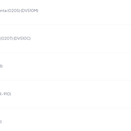
nta (020S) (DV510M)
 (020T) (DV510C)
B)
R-910)
)