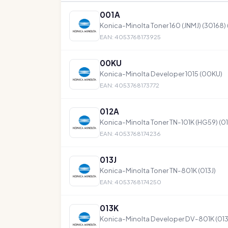
001A
Konica-Minolta Toner 160 (JNMJ) (30168)
EAN: 4053768173925
00KU
Konica-Minolta Developer 1015 (00KU)
EAN: 4053768173772
012A
Konica-Minolta Toner TN-101K (HG59) (0
EAN: 4053768174236
013J
Konica-Minolta Toner TN-801K (013J)
EAN: 4053768174250
013K
Konica-Minolta Developer DV-801K (013