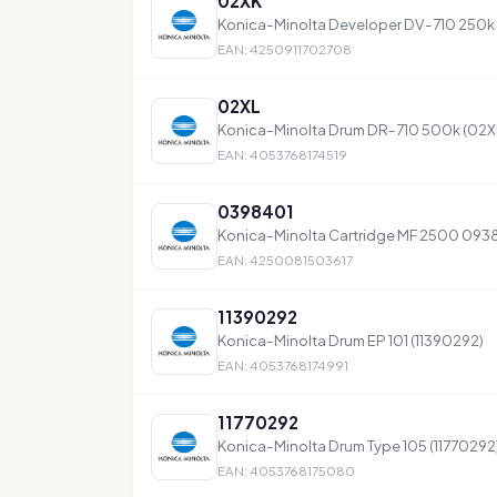
02XK
Konica-Minolta Developer DV-710 250k
EAN: 4250911702708
02XL
Konica-Minolta Drum DR-710 500k (02X
EAN: 4053768174519
0398401
Konica-Minolta Cartridge MF 2500 093
EAN: 4250081503617
11390292
Konica-Minolta Drum EP 101 (11390292)
EAN: 4053768174991
11770292
Konica-Minolta Drum Type 105 (11770292
EAN: 4053768175080