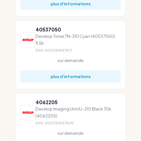
plus d'informations
40537050
Develop Toner TN-310 Cyan (40537050)
11,5k
EAN: 4053768157871
sur demande
plus d'informations
4062205
Develop Imaging Unit IU-210 Black 70k
(4062205)
EAN: 4053768157895
sur demande