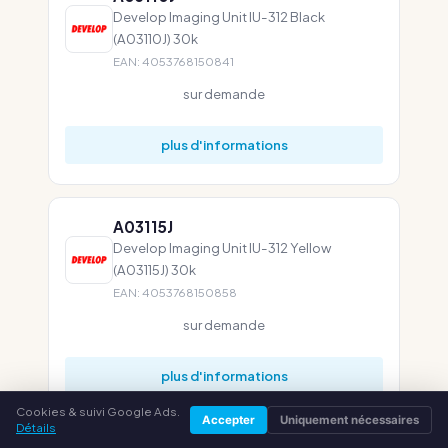
Develop Imaging Unit IU-312 Black
(A03110J) 30k
EAN: 4053768150841
sur demande
plus d'informations
A03115J
Develop Imaging Unit IU-312 Yellow
(A03115J) 30k
EAN: 4053768150858
sur demande
plus d'informations
Cookies & suivi Google Ads.
Accepter
Uniquement nécessaires
Détails