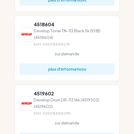
4518604
Develop Toner TN-113 Black 5k (101B)
(4518604)
EAN: 4053768158274
sur demande
plus d'informations
4519602
Develop Drum DR-113 16k (4519302)
(4519602)
EAN: 4053768158298
sur demande