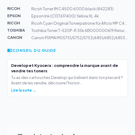
RICOH
Ricoh Toner IM C4500 6000 black (842283)
EPSON
Epson Ink (C13T617400) Yellow XL 4k
RICOH
Ricoh Cyan Original Tonerpatrone für Aficio MP C4501 MP...
TOSHIBA
Toshiba Toner T-520P-R 35k 6B000000619 Return | e-Studi...
CANON
Canon PIXMA MG5751/5752/5753/6851/6852/6853/7750/7751/7...
CONSEIL DU GUIDE
Develop et Kyocera : comprendre la marque avant de
vendre tes toners
Tu as des cartouches Develop qui traînent dans ton placard ?
Avant de les vendre, découvre l'histoir...
Lire la suite →