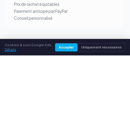
Prix de rachat équitables
Paiement anticipé par PayPal
Conseil personnalisé
Cookies & suivi Google Ads.
SERVICE
Accepter
Uniquement nécessaires
Détails
À propos de nous
Politique de confidentialité
Mentions légales
Questions fréquentes (FAQ)
Conseils
© 2026 rachatcartouches.fr. Tous droits réservés.
Vendre ses toners dans ta ville