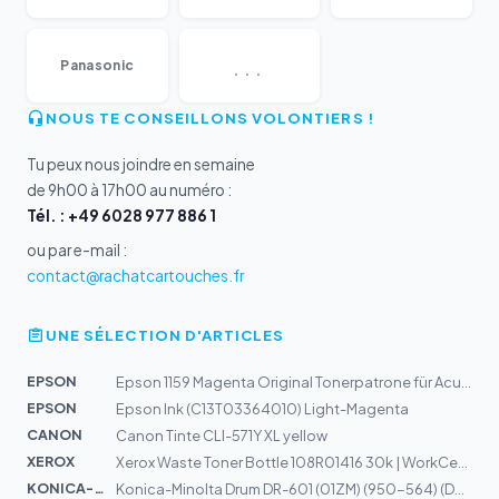
...
Panasonic
NOUS TE CONSEILLONS VOLONTIERS !
Tu peux nous joindre en semaine
de 9h00 à 17h00 au numéro :
Tél. : +49 6028 977 886 1
ou par e-mail :
contact@rachatcartouches.fr
UNE SÉLECTION D'ARTICLES
EPSON
Epson 1159 Magenta Original Tonerpatrone für AcuLaser C...
EPSON
Epson Ink (C13T03364010) Light-Magenta
CANON
Canon Tinte CLI-571Y XL yellow
XEROX
Xerox Waste Toner Bottle 108R01416 30k | WorkCentre 651...
KONICA-MIN...
Konica-Minolta Drum DR-601 (01ZM) (950-564) (DR601)