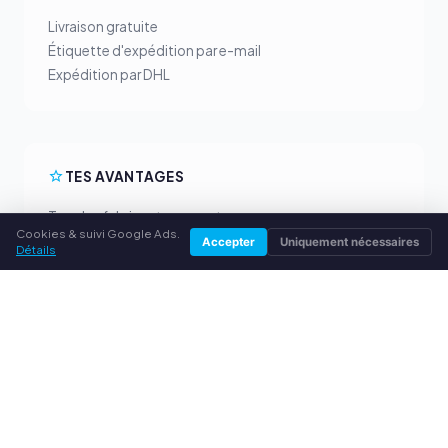
Livraison gratuite
Étiquette d'expédition par e-mail
Expédition par DHL
TES AVANTAGES
Tous les fabricants courants
Cookies & suivi Google Ads.
Prix de rachat équitables
Accepter
Uniquement nécessaires
Détails
Paiement anticipé par PayPal
Conseil personnalisé
SERVICE
À propos de nous