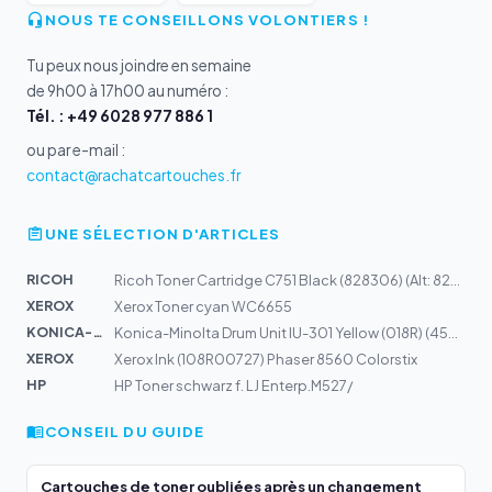
NOUS TE CONSEILLONS VOLONTIERS !
Tu peux nous joindre en semaine
de 9h00 à 17h00 au numéro :
Tél. : +49 6028 977 886 1
ou par e-mail :
contact@rachatcartouches.fr
UNE SÉLECTION D'ARTICLES
RICOH
Ricoh Toner Cartridge C751 Black (828306) (Alt: 828209)
XEROX
Xerox Toner cyan WC6655
KONICA-MIN...
Konica-Minolta Drum Unit IU-301 Yellow (018R) (4587553)
XEROX
Xerox Ink (108R00727) Phaser 8560 Colorstix
HP
HP Toner schwarz f. LJ Enterp.M527/
CONSEIL DU GUIDE
Cartouches de toner oubliées après un changement