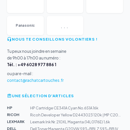
...
Panasonic
NOUS TE CONSEILLONS VOLONTIERS !
Tu peux nous joindre en semaine
de 9h00 à 17h00 au numéro :
Tél. : +49 6028 977 886 1
ou par e-mail :
contact@rachatcartouches.fr
UNE SÉLECTION D'ARTICLES
HP
HP Cartridge CE341A Cyan No.651A 16k
RICOH
Ricoh Developer Yellow D2443023 120k | MP C2004, MP C25...
LEXMARK
Lexmark Ink Nr. 210XL Magenta (14L0176E) 1,6k
DELL
Dell Toner Magenta G20VW 593-BBLZ 593-BBJV WN8M9 | E525...