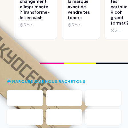
changement
la marque
tes
d'imprimante
avant de
cartouc
? Transforme-
vendre tes
Ricoh
les en cash
toners
grand
format 
3 min
3 min
3 min
MARQUES QUE NOUS RACHETONS