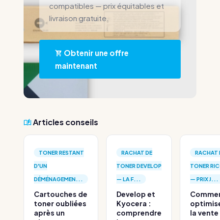
compatibles — prix équitables et
livraison gratuite.
Obtenir une offre
maintenant
Articles conseils
TONER RESTANT
RACHAT DE
RACHAT 
D'UN
TONER DEVELOP
TONER RI
DÉMÉNAGEMEN...
— LA F...
— PRIX J...
Cartouches de
Develop et
Comme
toner oubliées
Kyocera :
optimis
après un
comprendre
la vente