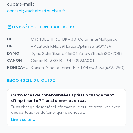
ou par e-mail :
contact@rachatcartouches.fr
UNE SÉLECTION D'ARTICLES
HP
CR340EE HP 301 BK + 301 Color Tinte Multipack
HP
HP Latex Ink No.891 Latex Optimizer G0Y78A
DYMO
Dymo Schriftband 45808 Yellow / Black (S0720880)
CANON
Canon BJ-330, BJI-642 0993A001
KONICA-MIN...
Konica-Minolta Toner TN-711 Yellow 31,5k (A3VU250)
CONSEIL DU GUIDE
Cartouches de toner oubliées après un changement
d'imprimante ? Transforme-les en cash
Tu as changé de matériel informatique et tu te retrouves avec
des cartouches de toner qui ne corresp...
Lire la suite →