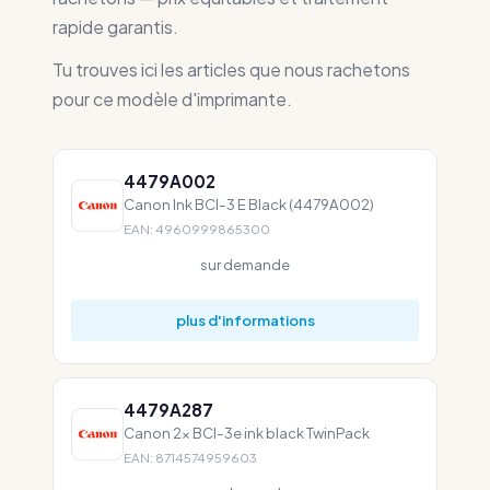
rapide garantis.
Tu trouves ici les articles que nous rachetons
pour ce modèle d'imprimante.
4479A002
Canon Ink BCI-3 E Black (4479A002)
EAN: 4960999865300
sur demande
plus d'informations
4479A287
Canon 2x BCI-3e ink black TwinPack
EAN: 8714574959603