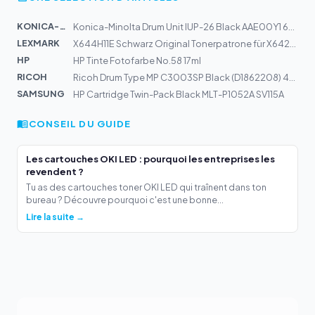
KONICA-MIN...
Konica-Minolta Drum Unit IUP-26 Black AAE00Y1 60k | biz...
LEXMARK
X644H11E Schwarz Original Tonerpatrone für X642e 644dte...
HP
HP Tinte Fotofarbe No.58 17ml
RICOH
Ricoh Drum Type MP C3003SP Black (D1862208) 400k
SAMSUNG
HP Cartridge Twin-Pack Black MLT-P1052A SV115A
CONSEIL DU GUIDE
Les cartouches OKI LED : pourquoi les entreprises les
revendent ?
Tu as des cartouches toner OKI LED qui traînent dans ton
bureau ? Découvre pourquoi c'est une bonne...
Lire la suite →