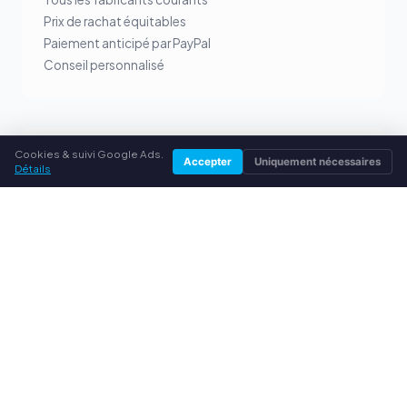
Prix de rachat équitables
Paiement anticipé par PayPal
Conseil personnalisé
Cookies & suivi Google Ads.
SERVICE
Accepter
Uniquement nécessaires
Détails
À propos de nous
Politique de confidentialité
Mentions légales
Questions fréquentes (FAQ)
Conseils
© 2026 rachatcartouches.fr. Tous droits réservés.
Vendre ses toners dans ta ville