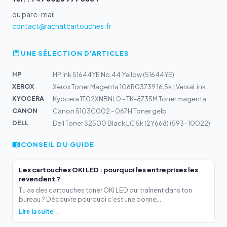
ou par e-mail :
contact@rachatcartouches.fr
UNE SÉLECTION D'ARTICLES
HP
HP Ink 51644YE No.44 Yellow (51644YE)
XEROX
Xerox Toner Magenta 106R03739 16,5k | VersaLink C7020,...
KYOCERA
Kyocera 1T02XNBNL0 - TK-8735M Toner magenta
CANON
Canon 5103C002 - 067H Toner gelb
DELL
Dell Toner S2500 Black LC 5k (2Y668) (593-10022)
CONSEIL DU GUIDE
Les cartouches OKI LED : pourquoi les entreprises les
revendent ?
Tu as des cartouches toner OKI LED qui traînent dans ton
bureau ? Découvre pourquoi c'est une bonne...
Lire la suite →