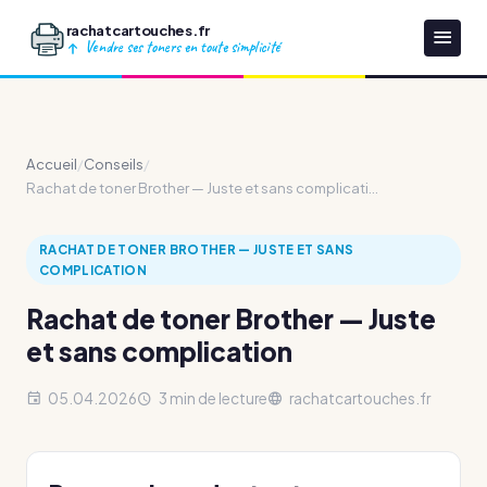
rachatcartouches.fr
Vendre ses toners en toute simplicité
Accueil
/
Conseils
/
Rachat de toner Brother — Juste et sans complicati...
RACHAT DE TONER BROTHER — JUSTE ET SANS
COMPLICATION
Rachat de toner Brother — Juste
et sans complication
05.04.2026
3 min de lecture
rachatcartouches.fr