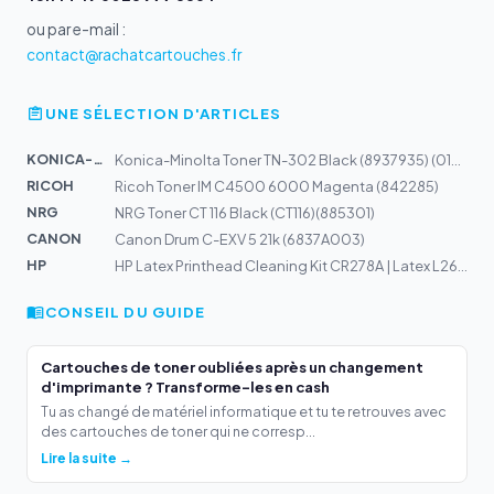
ou par e-mail :
contact@rachatcartouches.fr
UNE SÉLECTION D'ARTICLES
KONICA-MIN...
Konica-Minolta Toner TN-302 Black (8937935) (018L)
RICOH
Ricoh Toner IM C4500 6000 Magenta (842285)
NRG
NRG Toner CT 116 Black (CT116)(885301)
CANON
Canon Drum C-EXV 5 21k (6837A003)
HP
HP Latex Printhead Cleaning Kit CR278A | Latex L26500,...
CONSEIL DU GUIDE
Cartouches de toner oubliées après un changement
d'imprimante ? Transforme-les en cash
Tu as changé de matériel informatique et tu te retrouves avec
des cartouches de toner qui ne corresp...
Lire la suite →