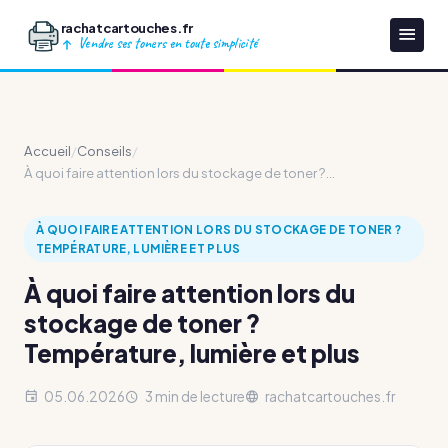
rachatcartouches.fr
Vendre ses toners en toute simplicité
Accueil
/
Conseils
/
À quoi faire attention lors du stockage de toner ?...
À QUOI FAIRE ATTENTION LORS DU STOCKAGE DE TONER ?
TEMPÉRATURE, LUMIÈRE ET PLUS
À quoi faire attention lors du
stockage de toner ?
Température, lumière et plus
05.06.2026
3 min de lecture
rachatcartouches.fr