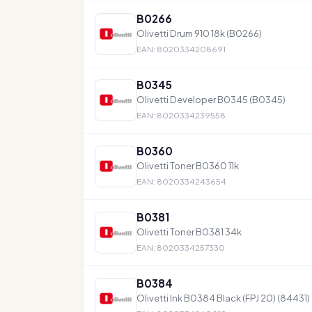
B0266
Olivetti Drum 910 18k (B0266)
EAN: 8020334208691
B0345
Olivetti Developer B0345 (B0345)
EAN: 8020334239558
B0360
Olivetti Toner B0360 11k
EAN: 8020334243654
B0381
Olivetti Toner B0381 34k
EAN: 8020334257330
B0384
Olivetti Ink B0384 Black (FPJ 20) (84431)