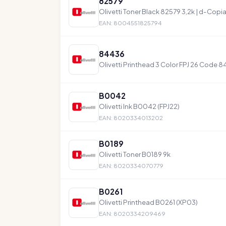
82579
Olivetti Toner Black 82579 3,2k | d-Cop
EAN: 8004551825794
84436
Olivetti Printhead 3 Color FPJ 26 Code 
B0042
Olivetti Ink B0042 (FPJ22)
EAN: 8020334013202
B0189
Olivetti Toner B0189 9k
EAN: 8020334070779
B0261
Olivetti Printhead B0261 (XP03)
EAN: 8020334209469