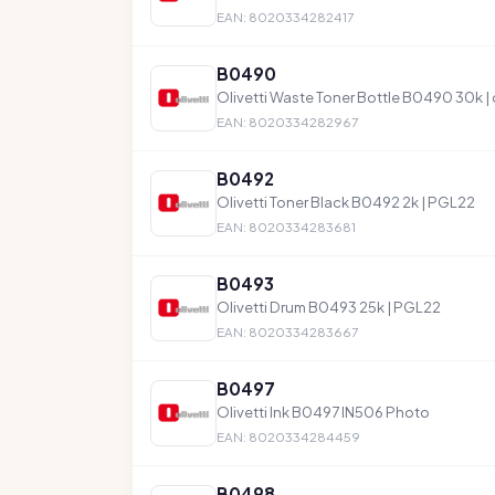
EAN: 8020334282417
B0490
Olivetti Waste Toner Bottle B0490 30k |
EAN: 8020334282967
B0492
Olivetti Toner Black B0492 2k | PGL22
EAN: 8020334283681
B0493
Olivetti Drum B0493 25k | PGL22
EAN: 8020334283667
B0497
Olivetti Ink B0497 IN506 Photo
EAN: 8020334284459
B0498