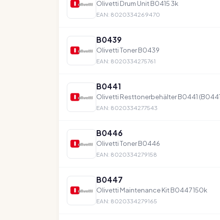
Olivetti Drum Unit B0415 3k
EAN: 8020334269470
B0439
Olivetti Toner B0439
EAN: 8020334275761
B0441
Olivetti Resttonerbehälter B0441 (B044
EAN: 8020334277543
B0446
Olivetti Toner B0446
EAN: 8020334279158
B0447
Olivetti Maintenance Kit B0447 150k
EAN: 8020334279165