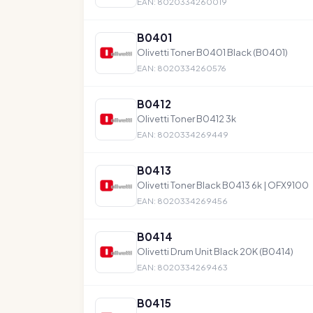
EAN: 8020334260019
B0401
Olivetti Toner B0401 Black (B0401)
EAN: 8020334260576
B0412
Olivetti Toner B0412 3k
EAN: 8020334269449
B0413
Olivetti Toner Black B0413 6k | OFX9100
EAN: 8020334269456
B0414
Olivetti Drum Unit Black 20K (B0414)
EAN: 8020334269463
B0415