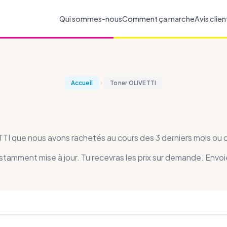
Qui sommes-nous
Comment ça marche
Avis clien
Accueil
Toner OLIVETTI
VETTI que nous avons rachetés au cours des 3 derniers mois ou
nstamment mise à jour. Tu recevras les prix sur demande. Envoi