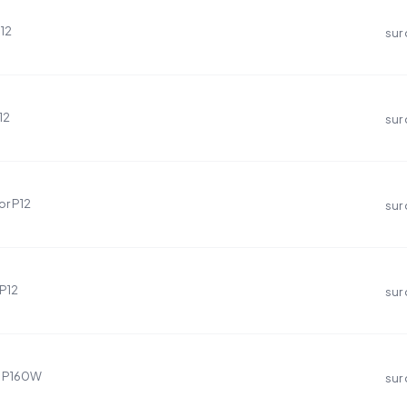
P12
sur
12
sur
or P12
sur
 P12
sur
0, P160W
sur