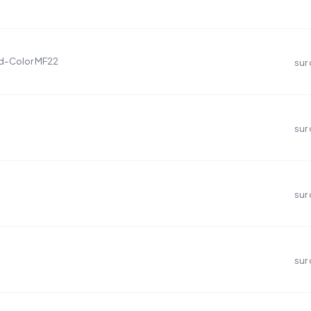
 d-Color MF22
sur
sur
sur
sur