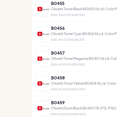
B0455
Olivetti Toner Black B0455 5k | d-Color 
EAN: 8020334280352
B0456
Olivetti Toner Cyan B0456 5k | d-Color P
EAN: 8020334280376
B0457
Olivetti Toner Magenta B0457 5k | d-Col
EAN: 8020334280383
B0458
Olivetti Toner Yellow B0458 5k | d-Color
EAN: 8020334280390
B0459
Olivetti Drum Black B0459 17k | P12, P16
EAN: 8020334280406