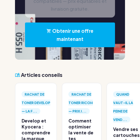
compatibles — prix équitables et
livraison gratuite.
Obtenir une offre
maintenant
Articles conseils
RACHAT DE
RACHAT DE
QUAND
TONER DEVELOP
TONER RICOH
VAUT-IL LA
— LA F...
— PRIX J...
PEINE DE
VEND...
Develop et
Comment
Kyocera :
optimiser
Vendre ses
comprendre
la vente de
cartouches
la marque
tes