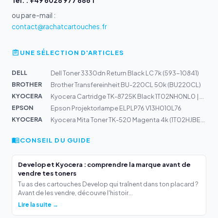
Tél. : +49 6028 977 886 1
ou par e-mail :
contact@rachatcartouches.fr
UNE SÉLECTION D'ARTICLES
DELL
Dell Toner 3330dn Return Black LC 7k (593-10841)
BROTHER
Brother Transfereinheit BU-220CL 50k (BU220CL)
KYOCERA
Kyocera Cartridge TK-8725K Black 1T02NH0NL0 | TASKalfa...
EPSON
Epson Projektorlampe ELPLP76 V13H010L76
KYOCERA
Kyocera Mita Toner TK-520 Magenta 4k (1T02HJBEU0)
CONSEIL DU GUIDE
Develop et Kyocera : comprendre la marque avant de
vendre tes toners
Tu as des cartouches Develop qui traînent dans ton placard ?
Avant de les vendre, découvre l'histoir...
Lire la suite →