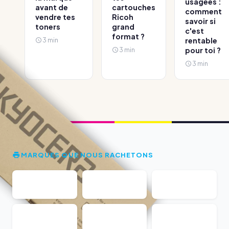
usagées :
avant de
cartouches
comment
vendre tes
Ricoh
savoir si
toners
grand
c'est
format ?
3 min
rentable
3 min
pour toi ?
3 min
MARQUES QUE NOUS RACHETONS