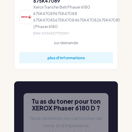
675K47089
Xerox Transfer Belt Phaser 6180
675K47089675K47088
675K47085675K47084675K47082675K47081
| Phaser 6180
EAN: 5704327772057
sur demande
plus d'informations
Tu as du toner pour ton
XEROX Phaser 6180 D ?
Nous rachetons les cartouches de
toner et d'imprimante