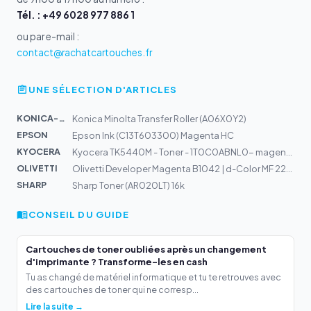
Tél. : +49 6028 977 886 1
ou par e-mail :
contact@rachatcartouches.fr
UNE SÉLECTION D'ARTICLES
KONICA-MIN...
Konica Minolta Transfer Roller (A06X0Y2)
EPSON
Epson Ink (C13T603300) Magenta HC
KYOCERA
Kyocera TK5440M - Toner - 1T0C0ABNL0- magenta
OLIVETTI
Olivetti Developer Magenta B1042 | d-Color MF 222, MF28...
SHARP
Sharp Toner (AR020LT) 16k
CONSEIL DU GUIDE
Cartouches de toner oubliées après un changement
d'imprimante ? Transforme-les en cash
Tu as changé de matériel informatique et tu te retrouves avec
des cartouches de toner qui ne corresp...
Lire la suite →