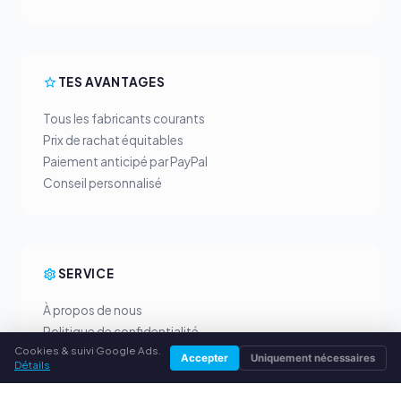
TES AVANTAGES
Tous les fabricants courants
Prix de rachat équitables
Paiement anticipé par PayPal
Conseil personnalisé
SERVICE
À propos de nous
Politique de confidentialité
Cookies & suivi Google Ads.
Mentions légales
Accepter
Uniquement nécessaires
Détails
Questions fréquentes (FAQ)
Conseils