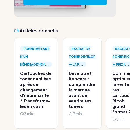
Articles conseils
TONER RESTANT
RACHAT DE
RACHAT 
D'UN
TONER DEVELOP
TONER RI
DÉMÉNAGEMEN...
— LA F...
— PRIX J...
Cartouches de
Develop et
Comme
toner oubliées
Kyocera :
optimis
après un
comprendre
la vente
changement
la marque
tes
d'imprimante
avant de
cartouc
? Transforme-
vendre tes
Ricoh
les en cash
toners
grand
format 
3 min
3 min
3 min