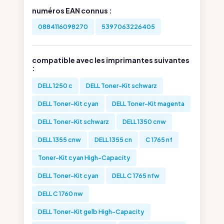
numéros EAN connus :
0884116098270
5397063226405
compatible avec les imprimantes suivantes
:
DELL 1250 c
DELL Toner-Kit schwarz
DELL Toner-Kit cyan
DELL Toner-Kit magenta
DELL Toner-Kit schwarz
DELL 1350 cnw
DELL 1355 cnw
DELL 1355 cn
C 1765 nf
Toner-Kit cyan High-Capacity
DELL Toner-Kit cyan
DELL C 1765 nfw
DELL C 1760 nw
DELL Toner-Kit gelb High-Capacity