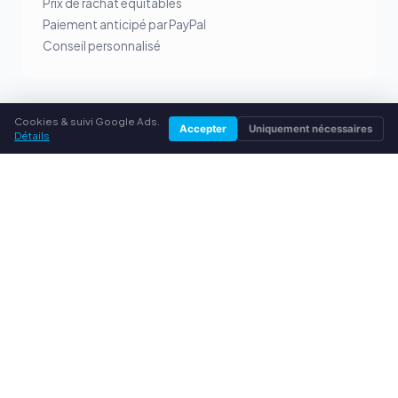
Prix de rachat équitables
Paiement anticipé par PayPal
Conseil personnalisé
Cookies & suivi Google Ads.
Accepter
Uniquement nécessaires
SERVICE
Détails
À propos de nous
Politique de confidentialité
Mentions légales
Questions fréquentes (FAQ)
Conseils
© 2026 rachatcartouches.fr. Tous droits réservés.
Vendre ses toners dans ta ville