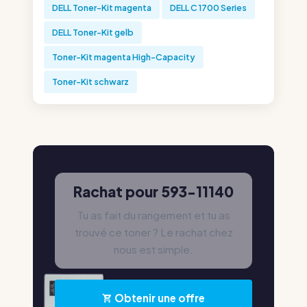
DELL Toner-Kit magenta
DELL C 1700 Series
DELL Toner-Kit gelb
Toner-Kit magenta High-Capacity
Toner-Kit schwarz
Rachat pour 593-11140
Tu as fait du rangement et tu as
trouvé ce toner ? Le rachat chez
nous est simple.
Obtenir une offre