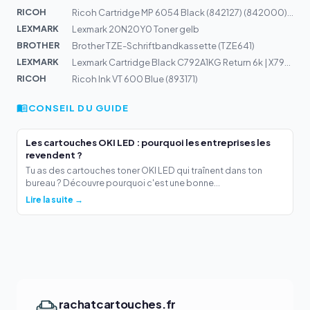
RICOH
Ricoh Cartridge MP 6054 Black (842127) (842000) 37k
LEXMARK
Lexmark 20N20Y0 Toner gelb
BROTHER
Brother TZE-Schriftbandkassette (TZE641)
LEXMARK
Lexmark Cartridge Black C792A1KG Return 6k | X792, C792
RICOH
Ricoh Ink VT 600 Blue (893171)
CONSEIL DU GUIDE
Les cartouches OKI LED : pourquoi les entreprises les
revendent ?
Tu as des cartouches toner OKI LED qui traînent dans ton
bureau ? Découvre pourquoi c'est une bonne...
Lire la suite →
rachatcartouches.fr