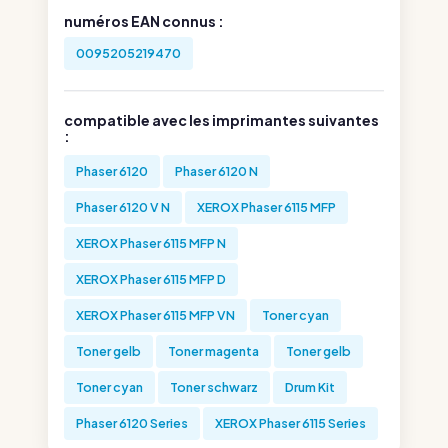
numéros EAN connus :
0095205219470
compatible avec les imprimantes suivantes
:
Phaser 6120
Phaser 6120 N
Phaser 6120 V N
XEROX Phaser 6115 MFP
XEROX Phaser 6115 MFP N
XEROX Phaser 6115 MFP D
XEROX Phaser 6115 MFP VN
Toner cyan
Toner gelb
Toner magenta
Toner gelb
Toner cyan
Toner schwarz
Drum Kit
Phaser 6120 Series
XEROX Phaser 6115 Series