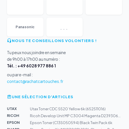
...
Panasonic
NOUS TE CONSEILLONS VOLONTIERS !
Tu peux nous joindre en semaine
de 9h00 à 17h00 au numéro :
Tél. : +49 6028 977 886 1
ou par e-mail :
contact@rachatcartouches.fr
UNE SÉLECTION D'ARTICLES
UTAX
Utax Toner CDC 5520 Yellow 6k (652511016)
RICOH
Ricoh Develop Unit MP C3004 Magenta D2393062 | MPC3004,...
EPSON
Epson Toner (C13S050594) Black Twin Pack 6k