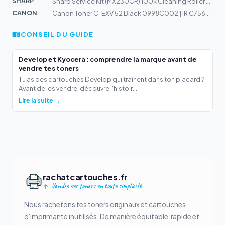
SHARP
Sharp Service Kit (MX230CR) 100k Cleaning Roller Kit
CANON
Canon Toner C-EXV 52 Black 0998C002 | iR C7565i, C7570i...
CONSEIL DU GUIDE
Develop et Kyocera : comprendre la marque avant de
vendre tes toners
Tu as des cartouches Develop qui traînent dans ton placard ?
Avant de les vendre, découvre l'histoir...
Lire la suite →
rachatcartouches.fr
Vendre ses toners en toute simplicité
Nous rachetons tes toners originaux et cartouches
d'imprimante inutilisés. De manière équitable, rapide et