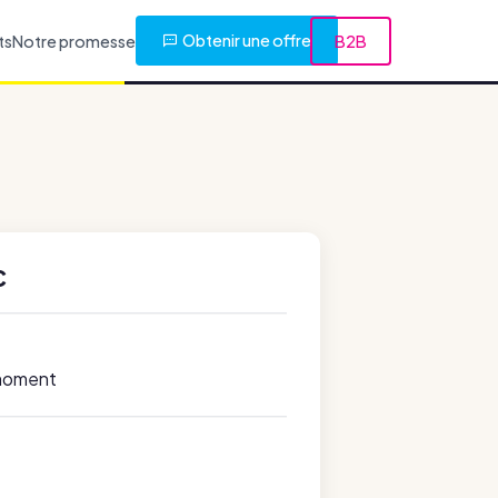
Obtenir une offre
ts
Notre promesse
B2B
C
 moment