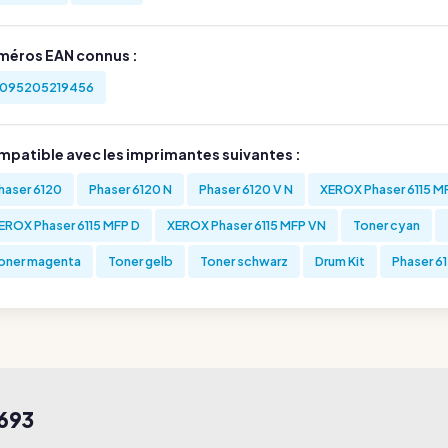
méros EAN connus :
095205219456
mpatible avec les imprimantes suivantes :
haser 6120
Phaser 6120 N
Phaser 6120 V N
XEROX Phaser 6115 M
EROX Phaser 6115 MFP D
XEROX Phaser 6115 MFP VN
Toner cyan
oner magenta
Toner gelb
Toner schwarz
Drum Kit
Phaser 61
693