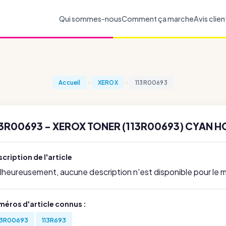
Qui sommes-nous
Comment ça marche
Avis clien
Accueil
XEROX
113R00693
13R00693 - XEROX TONER (113R00693) CYAN H
cription de l'article
lheureusement, aucune description n'est disponible pour le
méros d'article connus :
13R00693
113R693