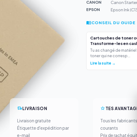
CANON
Canon Starte
EPSON
Epson Ink (C1
CONSEIL DU GUIDE
Cartouches de toner o
Transforme-les en cas
Tu as changé de matériel
toner qui ne corresp...
Lire la suite →
LIVRAISON
TES AVANTAG
Livraison gratuite
Tous les fabricant
Étiquette d'expédition par
courants
e-mail
Prix de rachat équi