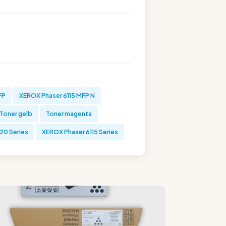
FP
XEROX Phaser 6115 MFP N
Toner gelb
Toner magenta
20 Series
XEROX Phaser 6115 Series