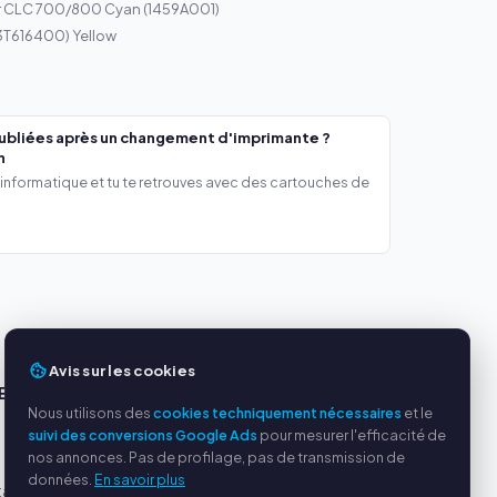
r CLC 700/800 Cyan (1459A001)
3T616400) Yellow
ubliées après un changement d'imprimante ?
h
 informatique et tu te retrouves avec des cartouches de
Avis sur les cookies
ES
SERVICE
Nous utilisons des
cookies techniquement nécessaires
et le
suivi des conversions Google Ads
pour mesurer l'efficacité de
s
À propos de nous
nos annonces. Pas de profilage, pas de transmission de
Politique de confidentialité
données.
En savoir plus
tables
Mentions légales