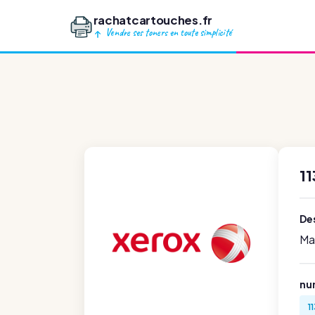
rachatcartouches.fr
Vendre ses toners en toute simplicité
1
Des
Ma
nu
1