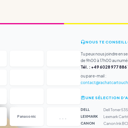
NOUS TE CONSEILL
Tu peux nous joindre en s
de 9h00 à 17h00 au numér
Tél. : +49 6028 977 886 
ou par e-mail :
contact@rachatcartouche
UNE SÉLECTION D'
DELL
Dell Toner 53
...
LEXMARK
Panasonic
Lexmark Cartr
CANON
Canon Ink BC