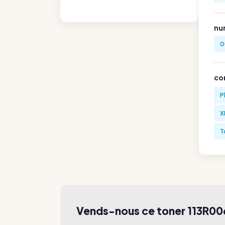
nu
0
co
P
X
T
Vends-nous ce toner 113R00