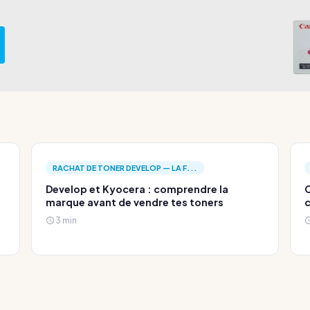
RACHAT DE TONER DEVELOP — LA F...
Develop et Kyocera : comprendre la
C
marque avant de vendre tes toners
c
3 min