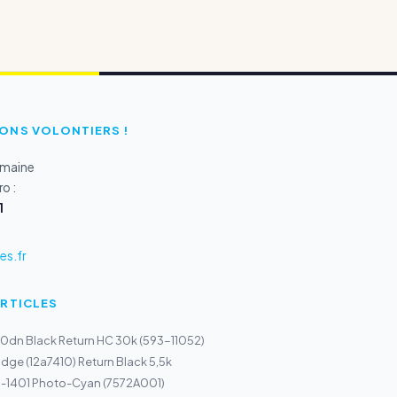
ONS VOLONTIERS !
emaine
o :
1
s.fr
ARTICLES
50dn Black Return HC 30k (593-11052)
idge (12a7410) Return Black 5,5k
I-1401 Photo-Cyan (7572A001)