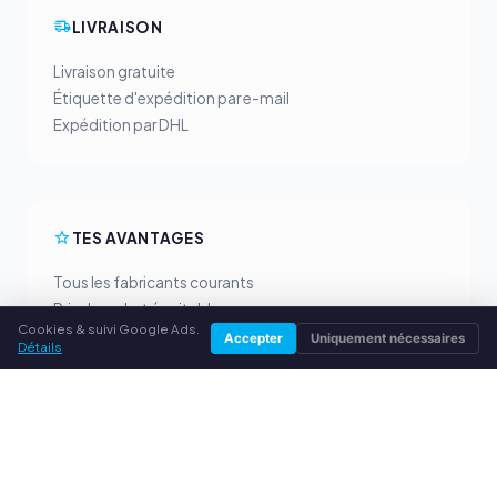
LIVRAISON
Livraison gratuite
Étiquette d'expédition par e-mail
Expédition par DHL
TES AVANTAGES
Tous les fabricants courants
Prix de rachat équitables
Cookies & suivi Google Ads.
Paiement anticipé par PayPal
Accepter
Uniquement nécessaires
Détails
Conseil personnalisé
SERVICE