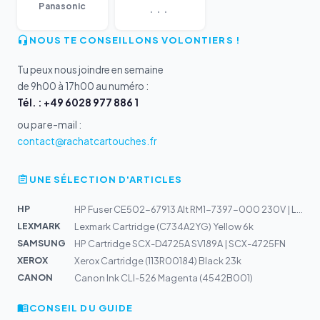
...
Panasonic
NOUS TE CONSEILLONS VOLONTIERS !
Tu peux nous joindre en semaine
de 9h00 à 17h00 au numéro :
Tél. : +49 6028 977 886 1
ou par e-mail :
contact@rachatcartouches.fr
UNE SÉLECTION D'ARTICLES
HP
HP Fuser CE502-67913 Alt RM1-7397-000 230V | LJ-M4555
LEXMARK
Lexmark Cartridge (C734A2YG) Yellow 6k
SAMSUNG
HP Cartridge SCX-D4725A SV189A | SCX-4725FN
XEROX
Xerox Cartridge (113R00184) Black 23k
CANON
Canon Ink CLI-526 Magenta (4542B001)
CONSEIL DU GUIDE