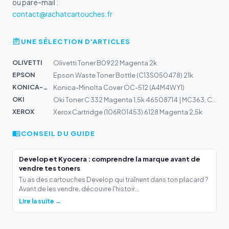
ou par e-mail :
contact@rachatcartouches.fr
UNE SÉLECTION D'ARTICLES
OLIVETTI
Olivetti Toner B0922 Magenta 2k
EPSON
Epson Waste Toner Bottle (C13S050478) 21k
KONICA-MIN...
Konica-Minolta Cover OC-512 (A4M4WY1)
OKI
Oki Toner C 332 Magenta 1,5k 46508714 | MC363, C332
XEROX
Xerox Cartridge (106R01453) 6128 Magenta 2,5k
CONSEIL DU GUIDE
Develop et Kyocera : comprendre la marque avant de
vendre tes toners
Tu as des cartouches Develop qui traînent dans ton placard ?
Avant de les vendre, découvre l'histoir...
Lire la suite →