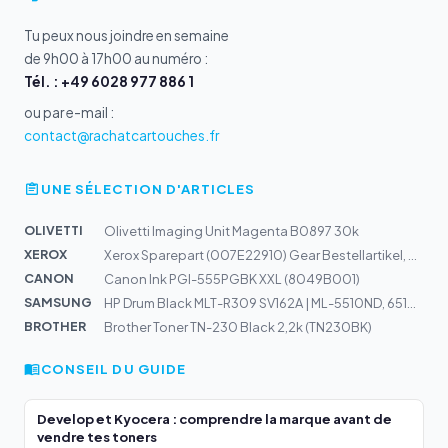
Tu peux nous joindre en semaine
de 9h00 à 17h00 au numéro :
Tél. : +49 6028 977 886 1
ou par e-mail :
contact@rachatcartouches.fr
UNE SÉLECTION D'ARTICLES
OLIVETTI
Olivetti Imaging Unit Magenta B0897 30k
XEROX
Xerox Sparepart (007E22910) Gear Bestellartikel, NICHT...
CANON
Canon Ink PGI-555PGBK XXL (8049B001)
SAMSUNG
HP Drum Black MLT-R309 SV162A | ML-5510ND, 6510ND
BROTHER
Brother Toner TN-230 Black 2,2k (TN230BK)
CONSEIL DU GUIDE
Develop et Kyocera : comprendre la marque avant de
vendre tes toners