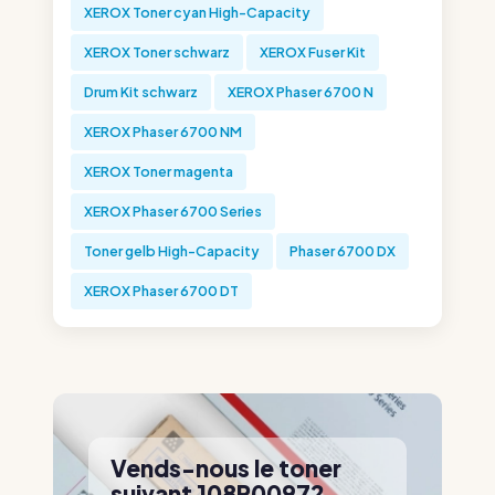
XEROX Toner cyan High-Capacity
XEROX Toner schwarz
XEROX Fuser Kit
Drum Kit schwarz
XEROX Phaser 6700 N
XEROX Phaser 6700 NM
XEROX Toner magenta
XEROX Phaser 6700 Series
Toner gelb High-Capacity
Phaser 6700 DX
XEROX Phaser 6700 DT
Vends-nous le toner
suivant 108R00972