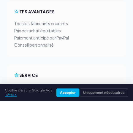
TES AVANTAGES
Tous les fabricants courants
Prix de rachat équitables
Paiement anticipé par PayPal
Conseil personnalisé
SERVICE
À propos de nous
Cookies & suivi Google Ads.
Accepter
Uniquement nécessaires
Politique de confidentialité
Détails
Mentions légales
Questions fréquentes (FAQ)
Conseils