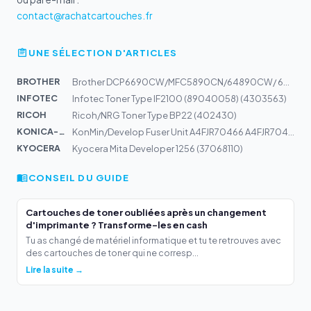
contact@rachatcartouches.fr
UNE SÉLECTION D'ARTICLES
BROTHER
Brother DCP6690CW/MFC5890CN/64890CW/ 6890CDW Tinte Blac...
INFOTEC
Infotec Toner Type IF2100 (89040058) (4303563)
RICOH
Ricoh/NRG Toner Type BP22 (402430)
KONICA-MIN...
KonMin/Develop Fuser Unit A4FJR70466 A4FJR70400 A4FJR70...
KYOCERA
Kyocera Mita Developer 1256 (37068110)
CONSEIL DU GUIDE
Cartouches de toner oubliées après un changement
d'imprimante ? Transforme-les en cash
Tu as changé de matériel informatique et tu te retrouves avec
des cartouches de toner qui ne corresp...
Lire la suite →