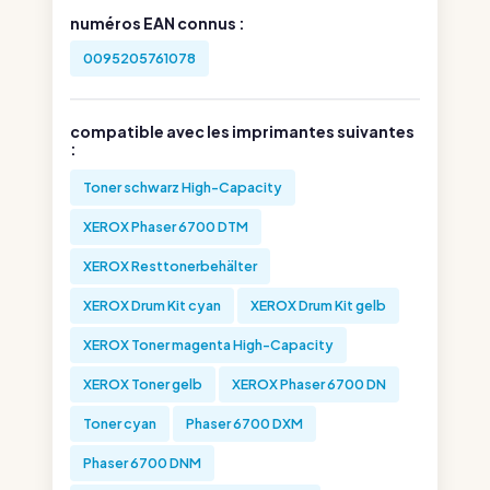
numéros EAN connus :
0095205761078
compatible avec les imprimantes suivantes
:
Toner schwarz High-Capacity
XEROX Phaser 6700 DTM
XEROX Resttonerbehälter
XEROX Drum Kit cyan
XEROX Drum Kit gelb
XEROX Toner magenta High-Capacity
XEROX Toner gelb
XEROX Phaser 6700 DN
Toner cyan
Phaser 6700 DXM
Phaser 6700 DNM