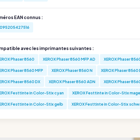
méros EAN connus :
095205427516
mpatible avec les imprimantes suivantes :
EROX Phaser 8560
XEROX Phaser 8560 MFP AD
XEROX Phaser 856
EROX Phaser 8560 MFP
XEROX Phaser 8560 N
XEROX Phaser 8560
EROX Phaser 8560 DX
XEROX Phaser 8560 ADN
XEROX Phaser 856
EROX Festtinte in Color-Stix cyan
XEROX Festtinte in Color-Stix mag
EROX Festtinte in Color-Stix gelb
XEROX Festtinte in Color-Stix schw