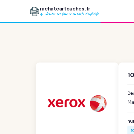
rachatcartouches.fr
Vendre ses toners en toute simplicité
1
Des
Ma
nu
1