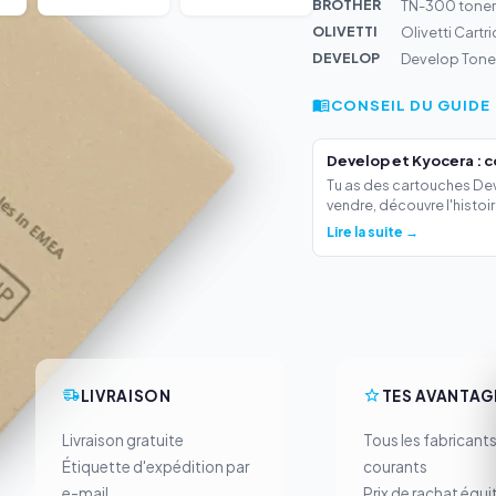
BROTHER
TN-300 toner 
OLIVETTI
Olivetti Cartr
DEVELOP
Develop Tone
CONSEIL DU GUIDE
Develop et Kyocera : 
Tu as des cartouches Deve
vendre, découvre l'histoir.
Lire la suite →
LIVRAISON
TES AVANTAG
Livraison gratuite
Tous les fabricant
Étiquette d'expédition par
courants
e-mail
Prix de rachat équi