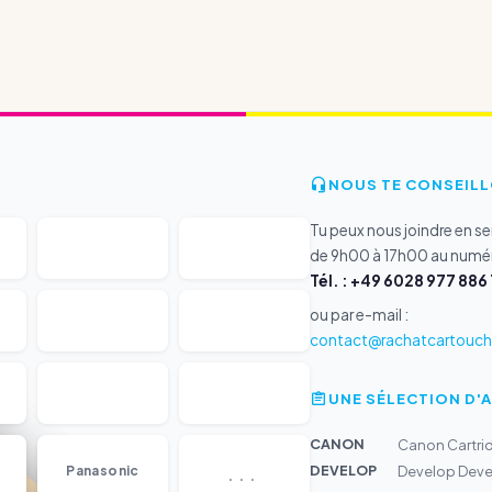
NOUS TE CONSEILL
Tu peux nous joindre en s
de 9h00 à 17h00 au numér
Tél. : +49 6028 977 886 
ou par e-mail :
contact@rachatcartouche
UNE SÉLECTION D'
CANON
Canon Cartri
...
DEVELOP
Panasonic
Develop Devel