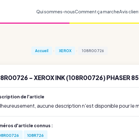
Qui sommes-nous
Comment ça marche
Avis clien
Accueil
XEROX
108R00726
08R00726 - XEROX INK (108R00726) PHASER 8
cription de l'article
lheureusement, aucune description n'est disponible pour le
méros d'article connus :
08R00726
108R726