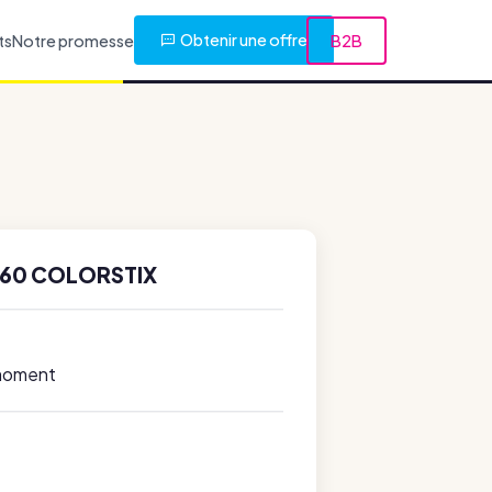
Obtenir une offre
ts
Notre promesse
B2B
560 COLORSTIX
 moment