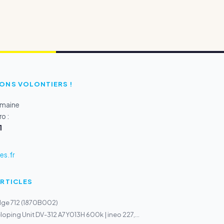
ONS VOLONTIERS !
emaine
o :
1
s.fr
ARTICLES
dge 712 (1870B002)
oping Unit DV-312 A7Y013H 600k | ineo 227,...