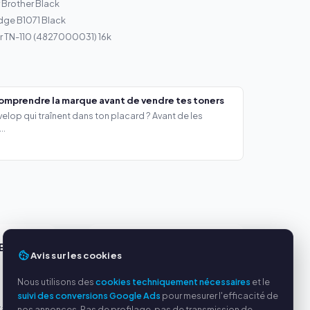
Brother Black
idge B1071 Black
r TN-110 (4827000031) 16k
comprendre la marque avant de vendre tes toners
lop qui traînent dans ton placard ? Avant de les
..
ES
SERVICE
Avis sur les cookies
s
À propos de nous
Nous utilisons des
cookies techniquement nécessaires
et le
Politique de confidentialité
suivi des conversions Google Ads
pour mesurer l'efficacité de
tables
Mentions légales
nos annonces. Pas de profilage, pas de transmission de