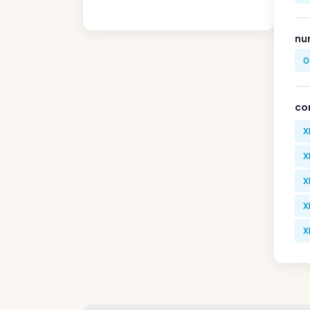
nu
0
co
X
X
X
X
X