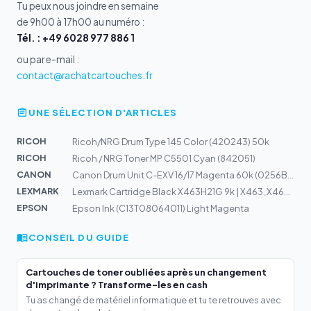
Tu peux nous joindre en semaine
de 9h00 à 17h00 au numéro :
Tél. : +49 6028 977 886 1
ou par e-mail :
contact@rachatcartouches.fr
UNE SÉLECTION D'ARTICLES
RICOH
Ricoh/NRG Drum Type 145 Color (420243) 50k
RICOH
Ricoh / NRG Toner MP C5501 Cyan (842051)
CANON
Canon Drum Unit C-EXV 16/17 Magenta 60k (0256B002)
LEXMARK
Lexmark Cartridge Black X463H21G 9k | X463, X464, X466
EPSON
Epson Ink (C13T08064011) Light Magenta
CONSEIL DU GUIDE
Cartouches de toner oubliées après un changement
d'imprimante ? Transforme-les en cash
Tu as changé de matériel informatique et tu te retrouves avec