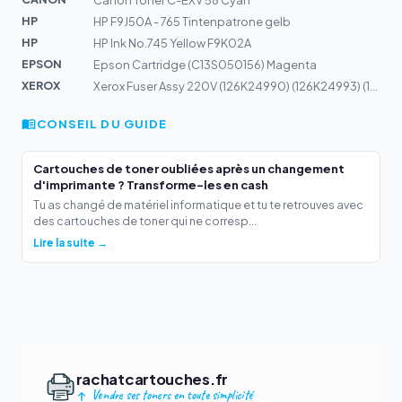
Canon Toner C-EXV 58 Cyan
HP
HP F9J50A - 765 Tintenpatrone gelb
HP
HP Ink No.745 Yellow F9K02A
EPSON
Epson Cartridge (C13S050156) Magenta
XEROX
Xerox Fuser Assy 220V (126K24990) (126K24993) (126K249...
CONSEIL DU GUIDE
Cartouches de toner oubliées après un changement
d'imprimante ? Transforme-les en cash
Tu as changé de matériel informatique et tu te retrouves avec
des cartouches de toner qui ne corresp...
Lire la suite →
rachatcartouches.fr
Vendre ses toners en toute simplicité