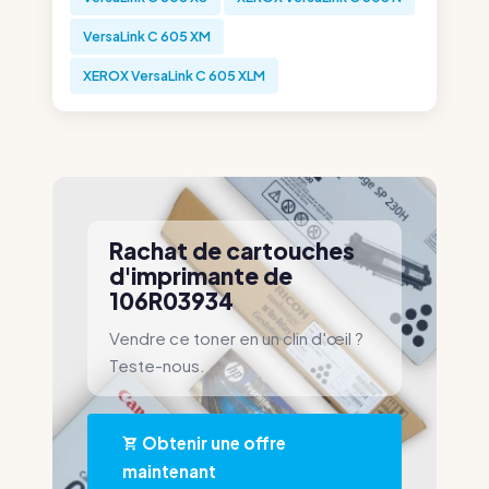
VersaLink C 605 XM
XEROX VersaLink C 605 XLM
Rachat de cartouches
d'imprimante de
106R03934
Vendre ce toner en un clin d'œil ?
Teste-nous.
Obtenir une offre
maintenant