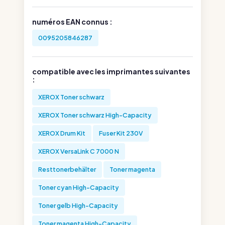
numéros EAN connus :
0095205846287
compatible avec les imprimantes suivantes
:
XEROX Toner schwarz
XEROX Toner schwarz High-Capacity
XEROX Drum Kit
Fuser Kit 230V
XEROX VersaLink C 7000 N
Resttonerbehälter
Toner magenta
Toner cyan High-Capacity
Toner gelb High-Capacity
Toner magenta High-Capacity