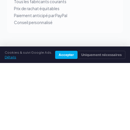
Tous les fabricants courants
Prix de rachat équitables
Paiement anticipé par PayPal
Conseil personnalisé
SERVICE
Cookies & suivi Google Ads.
Accepter
Uniquement nécessaires
Détails
À propos de nous
Politique de confidentialité
Mentions légales
Questions fréquentes (FAQ)
Conseils
© 2026 rachatcartouches.fr. Tous droits réservés.