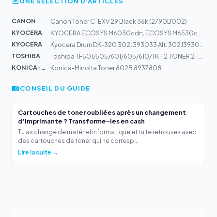
UNE SÉLECTION D'ARTICLES
CANON
Canon Toner C-EXV 29 Black 36k (2790B002)
KYOCERA
KYOCERA ECOSYS M6030cdn, ECOSYS M6530cdn, ECOSYS P6130c...
KYOCERA
Kyocera Drum DK-320 302J393033 Alt: 302J393032, 302J093...
TOSHIBA
Toshiba TF501/505/601/605/610/TK-12 TONER 2-ER PACK, CA...
KONICA-MIN...
Konica-Minolta Toner 802B 8937808
CONSEIL DU GUIDE
Cartouches de toner oubliées après un changement
d'imprimante ? Transforme-les en cash
Tu as changé de matériel informatique et tu te retrouves avec
des cartouches de toner qui ne corresp...
Lire la suite →