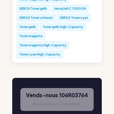
XEROX Toner gelb
VersaLink C 7000 DN
XEROX Toner schwarz
XEROX Toner cyan
Toner gelb
Toner gelb High-Capacity
Toner magenta
Toner magenta High-Capacity
Toner cyan High-Capacity
Vends-nous 106R03764
Nous achetons cet article.