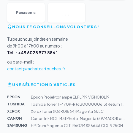
...
Panasonic
NOUS TE CONSEILLONS VOLONTIERS !
Tu peux nous joindre en semaine
de 9h00 à 17h00 au numéro :
Tél. : +49 6028 977 886 1
ou par e-mail :
contact@rachatcartouches.fr
UNE SÉLECTION D'ARTICLES
EPSON
Epson Projektorlampe ELPLP19 V13H010L19
TOSHIBA
Toshiba Toner T-470P-R (6B000000613) Return 16k
XEROX
Xerox Toner (106R01564) Magenta 6k LC
CANON
Canon Ink BCI-1431 Photo-Magenta (8974A001) pigmentiert
SAMSUNG
HP Drum Magenta CLT-R607M SS664A CLX-9250ND, 9350ND