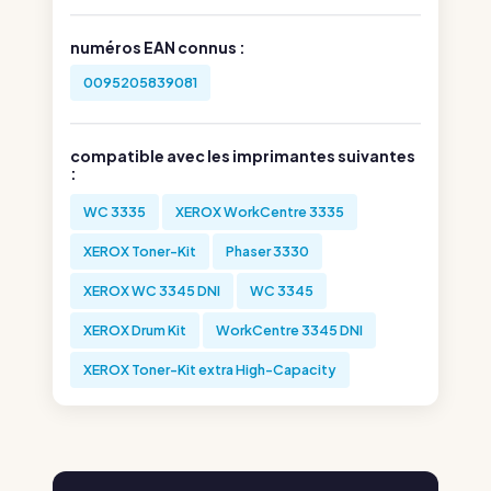
numéros EAN connus :
0095205839081
compatible avec les imprimantes suivantes
:
WC 3335
XEROX WorkCentre 3335
XEROX Toner-Kit
Phaser 3330
XEROX WC 3345 DNI
WC 3345
XEROX Drum Kit
WorkCentre 3345 DNI
XEROX Toner-Kit extra High-Capacity