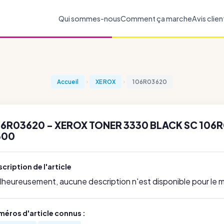
Qui sommes-nous
Comment ça marche
Avis clien
Accueil
XEROX
106R03620
06R03620 - XEROX TONER 3330 BLACK SC 106
300
cription de l'article
lheureusement, aucune description n'est disponible pour le
méros d'article connus :