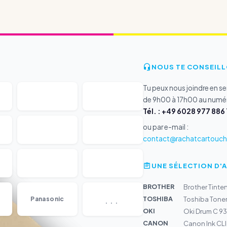
NOUS TE CONSEILL
Tu peux nous joindre en s
de 9h00 à 17h00 au numér
Tél. : +49 6028 977 886 
ou par e-mail :
contact@rachatcartouche
UNE SÉLECTION D'
BROTHER
Brother Tint
...
TOSHIBA
Panasonic
Toshiba Ton
OKI
Oki Drum C 9
CANON
Canon Ink CLI