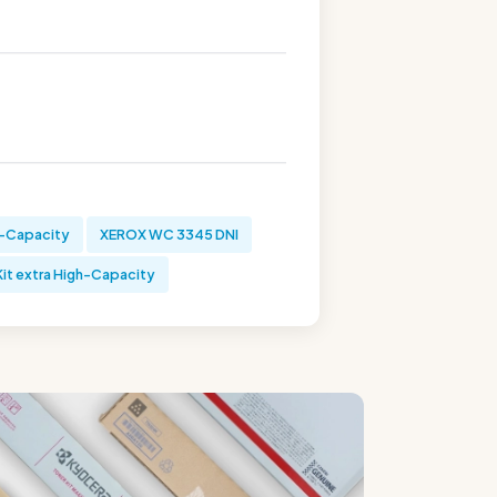
h-Capacity
XEROX WC 3345 DNI
it extra High-Capacity