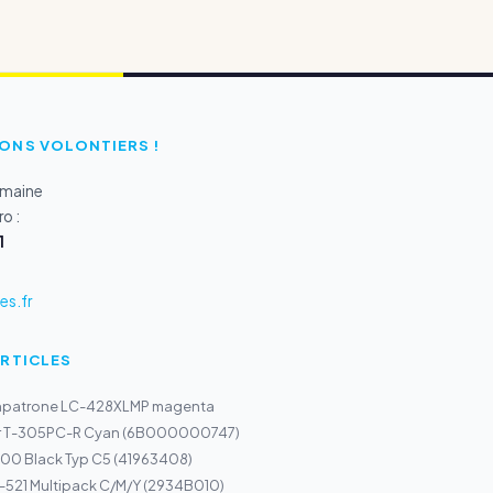
ONS VOLONTIERS !
emaine
o :
1
s.fr
ARTICLES
enpatrone LC-428XLMP magenta
er T-305PC-R Cyan (6B000000747)
300 Black Typ C5 (41963408)
-521 Multipack C/M/Y (2934B010)