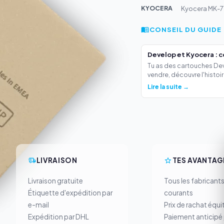
KYOCERA
Kyocera MK-71
CONSEIL DU GUIDE
Develop et Kyocera : 
Tu as des cartouches Deve
vendre, découvre l'histoir.
Lire la suite →
LIVRAISON
TES AVANTAG
Livraison gratuite
Tous les fabricant
Étiquette d'expédition par
courants
e-mail
Prix de rachat équi
Expédition par DHL
Paiement anticipé 