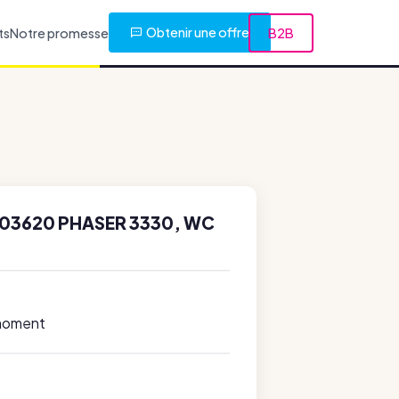
Obtenir une offre
ts
Notre promesse
B2B
R03620 PHASER 3330, WC
 moment