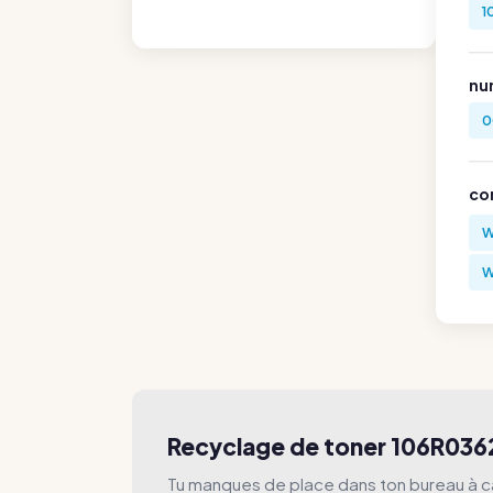
1
nu
0
co
W
W
Recyclage de toner 106R036
Tu manques de place dans ton bureau à c