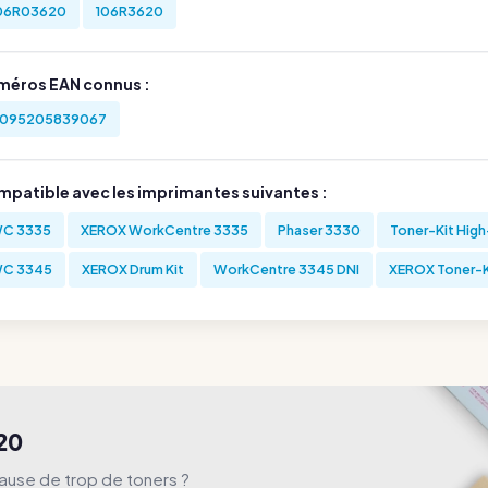
06R03620
106R3620
méros EAN connus :
095205839067
mpatible avec les imprimantes suivantes :
C 3335
XEROX WorkCentre 3335
Phaser 3330
Toner-Kit Hig
C 3345
XEROX Drum Kit
WorkCentre 3345 DNI
XEROX Toner-K
20
ause de trop de toners ?