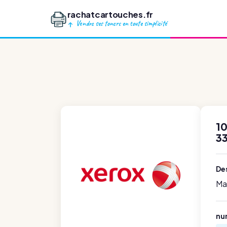
rachatcartouches.fr
Vendre ses toners en toute simplicité
1
3
Des
Ma
nu