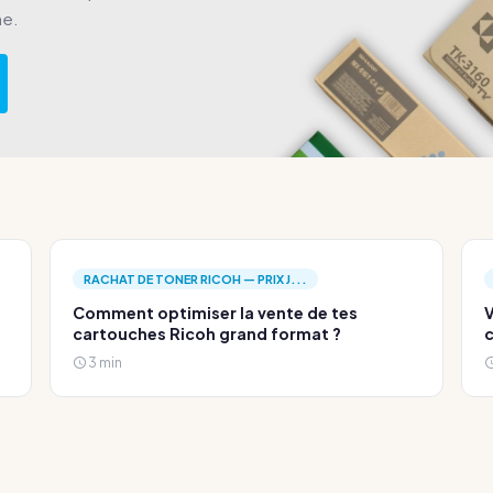
he.
RACHAT DE TONER RICOH — PRIX J...
Comment optimiser la vente de tes
V
cartouches Ricoh grand format ?
c
3 min