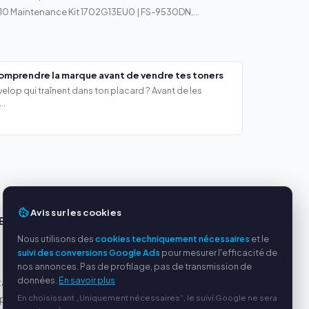
0 Maintenance Kit 1702G13EU0 | FS-9530DN,...
comprendre la marque avant de vendre tes toners
lop qui traînent dans ton placard ? Avant de les
..
Avis sur les cookies
ES
SERVICE
Nous utilisons des
cookies techniquement nécessaires
et le
s
À propos de nous
suivi des conversions Google Ads
pour mesurer l'efficacité de
Politique de confidentialité
nos annonces. Pas de profilage, pas de transmission de
données.
En savoir plus
tables
Mentions légales
En choisissant „Uniquement nécessaires“, le suivi Google ne sera
par
Questions fréquentes