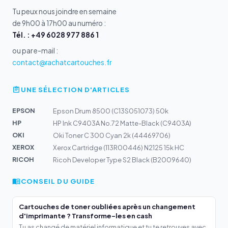
Tu peux nous joindre en semaine
de 9h00 à 17h00 au numéro :
Tél. : +49 6028 977 886 1
ou par e-mail :
contact@rachatcartouches.fr
UNE SÉLECTION D'ARTICLES
EPSON
Epson Drum 8500 (C13S051073) 50k
HP
HP Ink C9403A No.72 Matte-Black (C9403A)
OKI
Oki Toner C 300 Cyan 2k (44469706)
XEROX
Xerox Cartridge (113R00446) N2125 15k HC
RICOH
Ricoh Developer Type S2 Black (B2009640)
CONSEIL DU GUIDE
Cartouches de toner oubliées après un changement
d'imprimante ? Transforme-les en cash
Tu as changé de matériel informatique et tu te retrouves avec