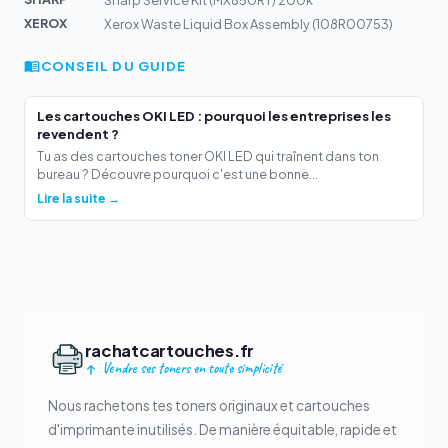
Sharp Service Kit (MX850RT) 200k
XEROX
Xerox Waste Liquid Box Assembly (108R00753)
CONSEIL DU GUIDE
Les cartouches OKI LED : pourquoi les entreprises les
revendent ?
Tu as des cartouches toner OKI LED qui traînent dans ton
bureau ? Découvre pourquoi c'est une bonne...
Lire la suite →
rachatcartouches.fr
Vendre ses toners en toute simplicité
Nous rachetons tes toners originaux et cartouches
d'imprimante inutilisés. De manière équitable, rapide et