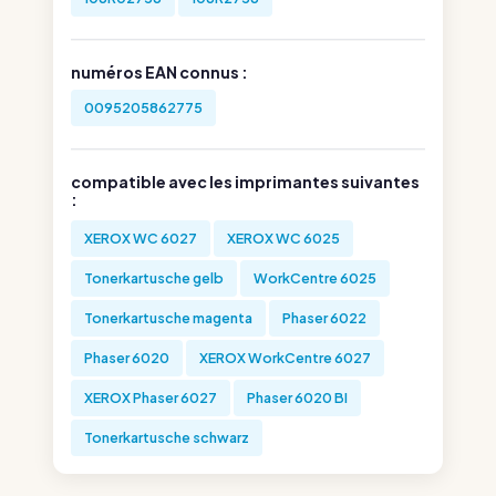
numéros EAN connus :
0095205862775
compatible avec les imprimantes suivantes
:
XEROX WC 6027
XEROX WC 6025
Tonerkartusche gelb
WorkCentre 6025
Tonerkartusche magenta
Phaser 6022
Phaser 6020
XEROX WorkCentre 6027
XEROX Phaser 6027
Phaser 6020 BI
Tonerkartusche schwarz