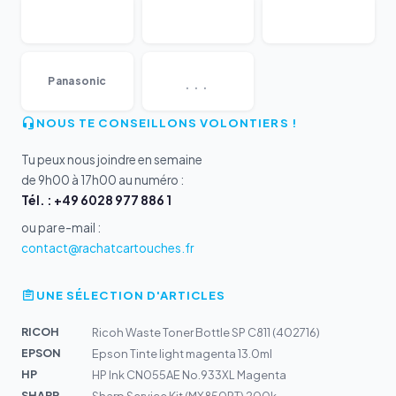
...
Panasonic
NOUS TE CONSEILLONS VOLONTIERS !
Tu peux nous joindre en semaine
de 9h00 à 17h00 au numéro :
Tél. : +49 6028 977 886 1
ou par e-mail :
contact@rachatcartouches.fr
UNE SÉLECTION D'ARTICLES
RICOH
Ricoh Waste Toner Bottle SP C811 (402716)
EPSON
Epson Tinte light magenta 13.0ml
HP
HP Ink CN055AE No.933XL Magenta
SHARP