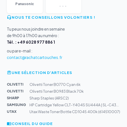
...
Panasonic
NOUS TE CONSEILLONS VOLONTIERS !
Tu peux nous joindre en semaine
de 9h00 à 17h00 au numéro :
Tél. : +49 6028 977 886 1
ou par e-mail :
contact@rachatcartouches.fr
UNE SÉLECTION D'ARTICLES
OLIVETTI
Olivetti Toner B0770 Cyan 6k
OLIVETTI
Olivetti Toner B0983 Black 70k
SHARP
Sharp Staples (ARSC2)
SAMSUNG
HP Cartridge Yellow CLT-Y404S SU444A | SL-C430, C480
UTAX
Utax Waste Toner Bottle CD 1045 400k (614510007)
CONSEIL DU GUIDE