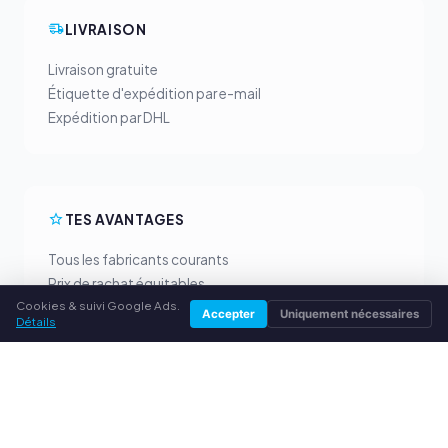
LIVRAISON
Livraison gratuite
Étiquette d'expédition par e-mail
Expédition par DHL
TES AVANTAGES
Tous les fabricants courants
Prix de rachat équitables
Cookies & suivi Google Ads.
Paiement anticipé par PayPal
Accepter
Uniquement nécessaires
Détails
Conseil personnalisé
SERVICE