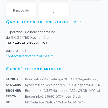
...
Panasonic
NOUS TE CONSEILLONS VOLONTIERS !
Tu peux nous joindre en semaine
de 9h00 à 17h00 au numéro :
Tél. : +49 6028 977 886 1
ou par e-mail :
contact@rachatcartouches.fr
UNE SÉLECTION D'ARTICLES
KONICA-MIN...
Konica-Minolta Cartridge MC5440 Magenta 12k (1710604-00...
KYOCERA
Kyocera Mita Developer DV-8305 Magenta (302LK93040)
BROTHER
Brother Ink LC 3211 Multipack LC3211VALDR | MFC-J890DW,...
EPSON
Epson Ink (C13T580100) Photo-Black
HP
HP Cartridge CE402A Yellow No.507A 6k