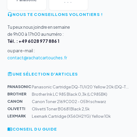
...
NOUS TE CONSEILLONS VOLONTIERS !
Tu peux nous joindre en semaine
de 9h00 à 17h00 au numéro :
Tél. : +49 6028 977 886 1
ou par e-mail :
contact@rachatcartouches.fr
UNE SÉLECTION D'ARTICLES
PANASONIC
Panasonic Cartridge DQ-TUV20 Yellow 20k (DQ-TUV20Y)
BROTHER
Brother Ink LC 985 Black 0,3k (LC985BK)
CANON
Canon Toner 2169C002 - 051H schwarz
OLIVETTI
Olivetti Toner B0681 Black 2,5k
LEXMARK
Lexmark Cartridge (X560H2YG) Yellow 10k
CONSEIL DU GUIDE