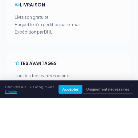
LIVRAISON
Livraison gratuite
Étiquette d'expédition par e-mail
Expédition par DHL
TES AVANTAGES
Tous les fabricants courants
Prix de rachat équitables
Cookies & suivi Google Ads.
Accepter
Uniquement nécessaires
Paiement anticipé par PayPal
Détails
Conseil personnalisé
SERVICE