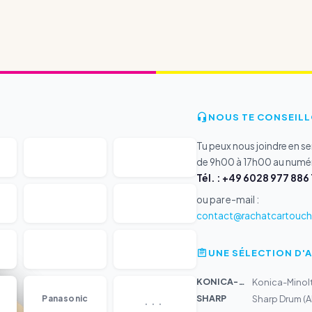
NOUS TE CONSEILL
Tu peux nous joindre en s
de 9h00 à 17h00 au numér
Tél. : +49 6028 977 886 
ou par e-mail :
contact@rachatcartouche
UNE SÉLECTION D'
KONICA-MIN...
Konica-Minolt
...
SHARP
Panasonic
Sharp Drum (