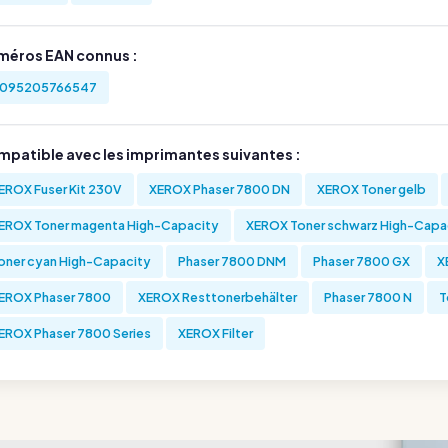
méros EAN connus :
095205766547
mpatible avec les imprimantes suivantes :
EROX Fuser Kit 230V
XEROX Phaser 7800 DN
XEROX Toner gelb
EROX Toner magenta High-Capacity
XEROX Toner schwarz High-Capa
oner cyan High-Capacity
Phaser 7800 DNM
Phaser 7800 GX
X
EROX Phaser 7800
XEROX Resttonerbehälter
Phaser 7800 N
T
EROX Phaser 7800 Series
XEROX Filter