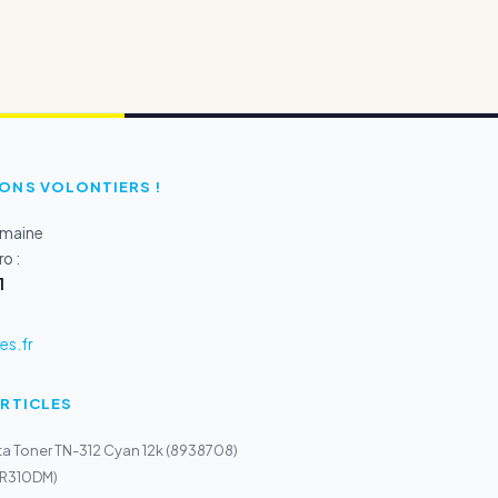
ONS VOLONTIERS !
emaine
o :
1
s.fr
ARTICLES
a Toner TN-312 Cyan 12k (8938708)
AR310DM)