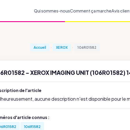
Qui sommes-nous
Comment ça marche
Avis clien
Accueil
XEROX
106R01582
6R01582 - XEROX IMAGING UNIT (106R01582) 
cription de l'article
lheureusement, aucune description n'est disponible pour le
méros d'article connus :
06R01582
106R1582