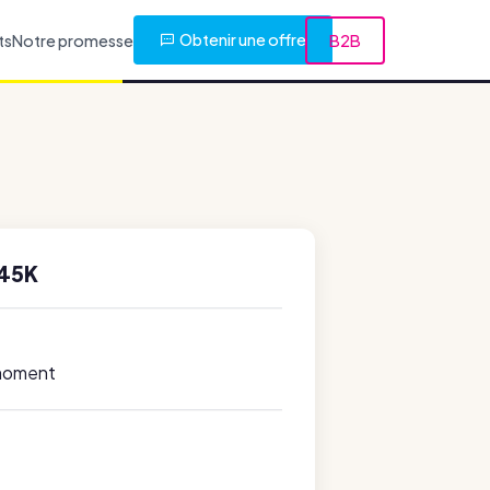
Obtenir une offre
ts
Notre promesse
B2B
145K
 moment