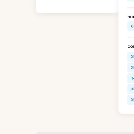
nu
0
co
X
X
T
X
X