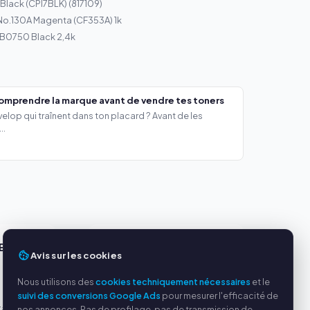
Black (CPI7BLK) (817109)
No.130A Magenta (CF353A) 1k
r B0750 Black 2,4k
comprendre la marque avant de vendre tes toners
lop qui traînent dans ton placard ? Avant de les
..
ES
SERVICE
Avis sur les cookies
s
À propos de nous
Nous utilisons des
cookies techniquement nécessaires
et le
Politique de confidentialité
suivi des conversions Google Ads
pour mesurer l'efficacité de
tables
Mentions légales
nos annonces. Pas de profilage, pas de transmission de