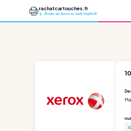
rachatcartouches.fr
Vendre ses toners en toute simplicité
10
Des
Ma
nu
1