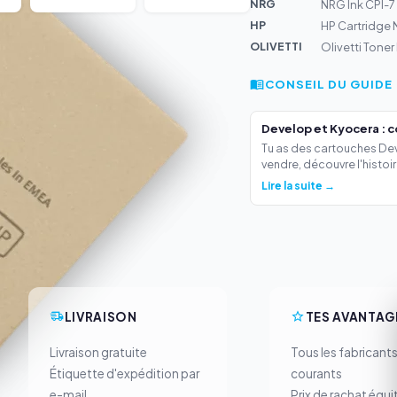
NRG
NRG Ink CPI-7 
HP
HP Cartridge 
OLIVETTI
Olivetti Tone
CONSEIL DU GUIDE
Develop et Kyocera : 
Tu as des cartouches Deve
vendre, découvre l'histoir.
Lire la suite →
LIVRAISON
TES AVANTAG
Livraison gratuite
Tous les fabricant
Étiquette d'expédition par
courants
e-mail
Prix de rachat équi