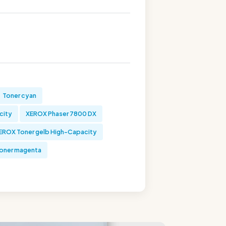
Toner cyan
city
XEROX Phaser 7800 DX
EROX Toner gelb High-Capacity
oner magenta