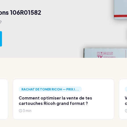
tons 106R01582
?
RACHAT DE TONER RICOH — PRIX J...
Comment optimiser la vente de tes
V
cartouches Ricoh grand format ?
c
3 min