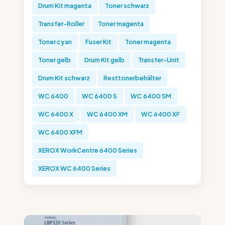
Drum Kit magenta
Toner schwarz
Transfer-Roller
Toner magenta
Toner cyan
Fuser Kit
Toner magenta
Toner gelb
Drum Kit gelb
Transfer-Unit
Drum Kit schwarz
Resttonerbehälter
WC 6400
WC 6400 S
WC 6400 SM
WC 6400 X
WC 6400 XM
WC 6400 XF
WC 6400 XFM
XEROX WorkCentre 6400 Series
XEROX WC 6400 Series