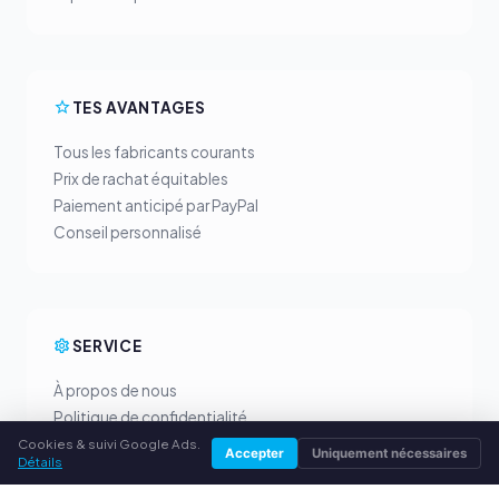
TES AVANTAGES
Tous les fabricants courants
Prix de rachat équitables
Paiement anticipé par PayPal
Conseil personnalisé
SERVICE
À propos de nous
Politique de confidentialité
Mentions légales
Cookies & suivi Google Ads.
Accepter
Uniquement nécessaires
Détails
Questions fréquentes (FAQ)
Conseils