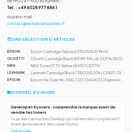
de 9h00 à 17h00 au numéro :
Tél. : +49 6028 977 886 1
ou par e-mail :
contact@rachatcartouches.fr
UNE SÉLECTION D'ARTICLES
EPSON
Epson Cartridge Yellow (C13S051124) 9k HC
OLIVETTI
Olivetti Cartridge Black B1089 35k | d-COPIA 3502MF
NRG
NRG Toner DT 75 Yellow (841107) (DT75)
LEXMARK
Lexmark Cartridge Black 73B0010 20k | CS827, CX827
EPSON
Epson Ink Cyan No.33XL C13T33624012 | Expression Home X...
CONSEIL DU GUIDE
Develop et Kyocera : comprendre la marque avant de
vendre tes toners
Tu as des cartouches Develop qui traînent dans ton placard ?
Avant de les vendre, découvre l'histoir...
Lire la suite →