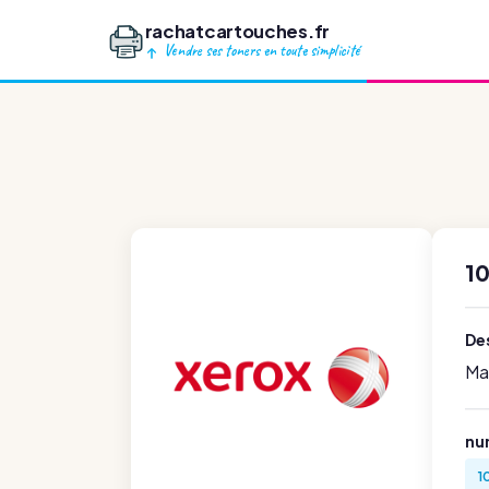
rachatcartouches.fr
Vendre ses toners en toute simplicité
10
Des
Ma
nu
1