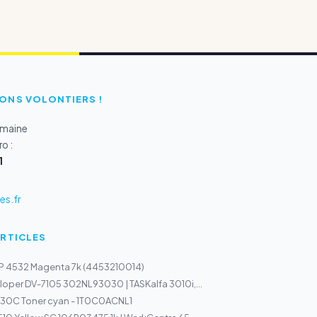
ONS VOLONTIERS !
emaine
o :
1
s.fr
ARTICLES
LP 4532 Magenta 7k (4453210014)
oper DV-7105 302NL93030 | TASKalfa 3010i,...
30C Toner cyan - 1T0C0ACNL1