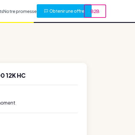
Obtenir une offre
ts
Notre promesse
B2B
0 12K HC
 moment