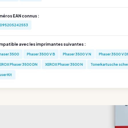
méros EAN connus :
095205242553
mpatible avec les imprimantes suivantes :
haser 3500
Phaser 3500 V B
Phaser 3500 V N
Phaser 3500 V D
EROX Phaser 3500 DN
XEROX Phaser 3500 N
Tonerkartusche schw
user Kit