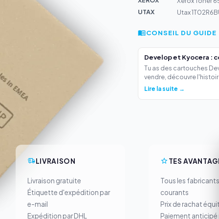
XEROX
Xerox Toner 6
UTAX
Utax 1T02R6B
CONSEIL DU GUIDE
Develop et Kyocera : 
Tu as des cartouches Deve
vendre, découvre l'histoir.
Lire la suite →
LIVRAISON
TES AVANTAG
Livraison gratuite
Tous les fabricant
Étiquette d'expédition par
courants
e-mail
Prix de rachat équi
Expédition par DHL
Paiement anticipé 