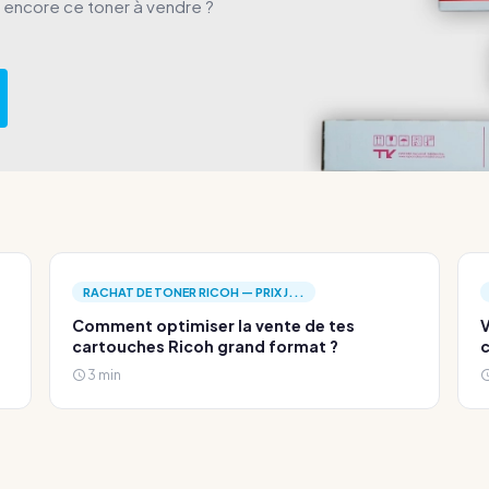
s encore ce toner à vendre ?
RACHAT DE TONER RICOH — PRIX J...
Comment optimiser la vente de tes
V
cartouches Ricoh grand format ?
c
3 min