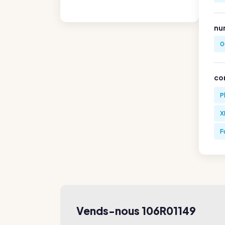
nu
0
co
P
X
F
Vends-nous 106R01149