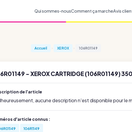
Qui sommes-nous
Comment ça marche
Avis clien
Accueil
XEROX
106R01149
6R01149 - XEROX CARTRIDGE (106R01149) 350
cription de l'article
lheureusement, aucune description n'est disponible pour le
méros d'article connus :
06R01149
106R1149