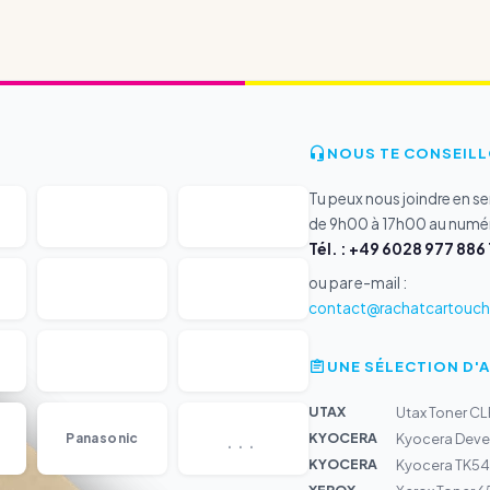
NOUS TE CONSEILL
Tu peux nous joindre en s
de 9h00 à 17h00 au numér
Tél. : +49 6028 977 886 
ou par e-mail :
contact@rachatcartouche
UNE SÉLECTION D'
UTAX
Utax Toner C
...
KYOCERA
Panasonic
Kyocera Devel
KYOCERA
Kyocera TK54