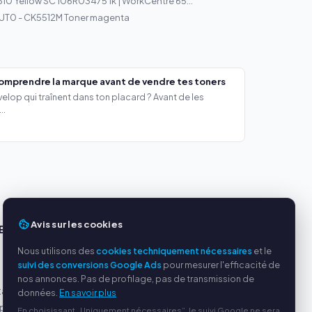
510 Yellow SC 106R03475 1k | WorkCentre 65...
UT0 - CK5512M Toner magenta
comprendre la marque avant de vendre tes toners
lop qui traînent dans ton placard ? Avant de les
..
Avis sur les cookies
ES
SERVICE
Nous utilisons des
cookies techniquement nécessaires
et le
s
À propos de nous
suivi des conversions Google Ads
pour mesurer l'efficacité de
Politique de confidentialité
nos annonces. Pas de profilage, pas de transmission de
tables
Mentions légales
données.
En savoir plus
par
Questions fréquentes
En choisissant „Uniquement nécessaires“, le suivi Google ne sera