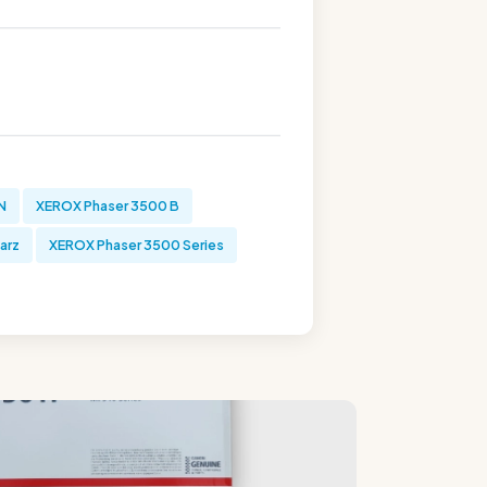
N
XEROX Phaser 3500 B
arz
XEROX Phaser 3500 Series