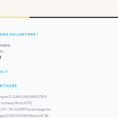
ONS VOLONTIERS !
emaine
o :
1
s.fr
ARTICLES
loper D-2460 (4409853780)
r schwarz Rnck X792
UT0 - PK-5013M Toner magenta
dge (C13S050584) Black HC 8k