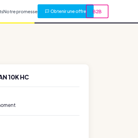
Obtenir une offre
ts
Notre promesse
B2B
AN 10K HC
 moment