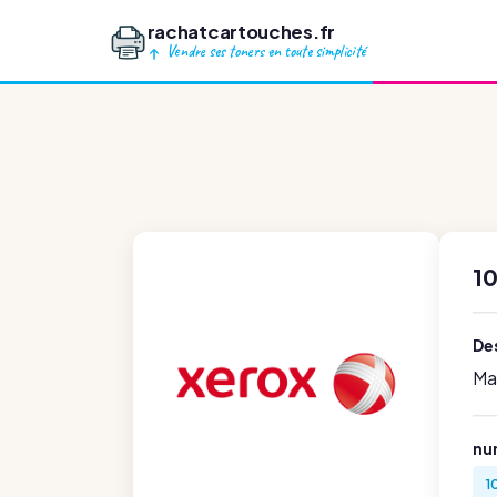
rachatcartouches.fr
Vendre ses toners en toute simplicité
1
Des
Ma
nu
1