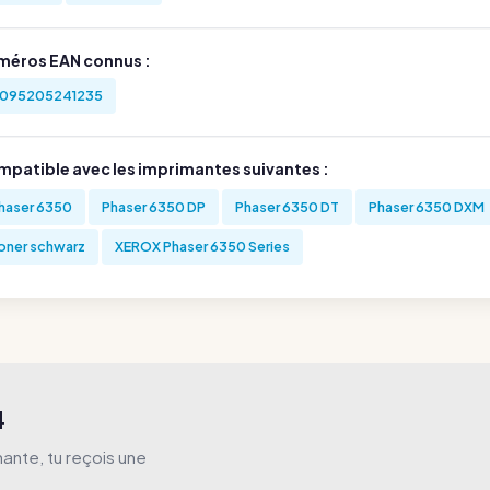
méros EAN connus :
095205241235
mpatible avec les imprimantes suivantes :
haser 6350
Phaser 6350 DP
Phaser 6350 DT
Phaser 6350 DXM
oner schwarz
XEROX Phaser 6350 Series
4
ante, tu reçois une