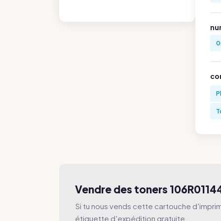
nu
0
co
P
T
Vendre des toners 106R0114
Si tu nous vends cette cartouche d'imprim
étiquette d'expédition gratuite.