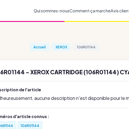
Qui sommes-nous
Comment ça marche
Avis clien
Accueil
XEROX
106R01144
06R01144 - XEROX CARTRIDGE (106R01144) CY
cription de l'article
lheureusement, aucune description n'est disponible pour le
méros d'article connus :
06R1144
106R01144