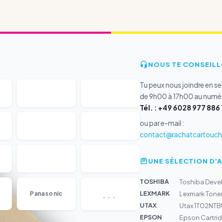
NOUS TE CONSEILL
Tu peux nous joindre en s
de 9h00 à 17h00 au numér
Tél. : +49 6028 977 886 
ou par e-mail :
contact@rachatcartouche
UNE SÉLECTION D'
TOSHIBA
Toshiba Deve
...
LEXMARK
Panasonic
Lexmark Tone
UTAX
Utax 1T02NTB
EPSON
Epson Cartri