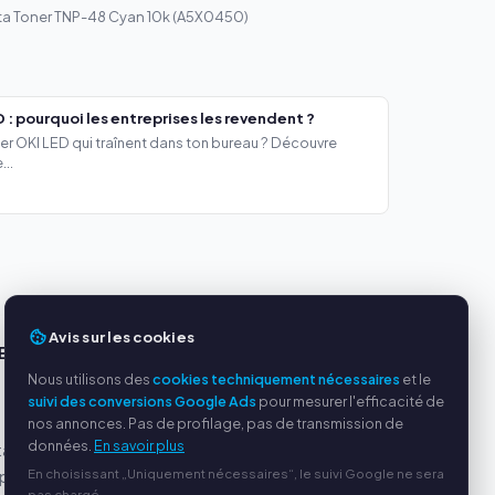
ta Toner TNP-48 Cyan 10k (A5X0450)
 : pourquoi les entreprises les revendent ?
er OKI LED qui traînent dans ton bureau ? Découvre
..
Avis sur les cookies
ES
SERVICE
Nous utilisons des
cookies techniquement nécessaires
et le
s
À propos de nous
suivi des conversions Google Ads
pour mesurer l'efficacité de
nos annonces. Pas de profilage, pas de transmission de
Politique de confidentialité
données.
En savoir plus
tables
Mentions légales
En choisissant „Uniquement nécessaires“, le suivi Google ne sera
par
Questions fréquentes
pas chargé.