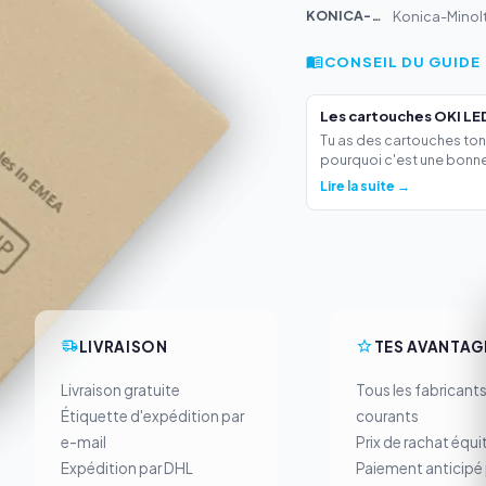
KONICA-MIN...
Konica-Minol
CONSEIL DU GUIDE
Les cartouches OKI LED
Tu as des cartouches ton
pourquoi c'est une bonne.
Lire la suite →
LIVRAISON
TES AVANTAG
Livraison gratuite
Tous les fabricant
Étiquette d'expédition par
courants
e-mail
Prix de rachat équi
Expédition par DHL
Paiement anticipé 