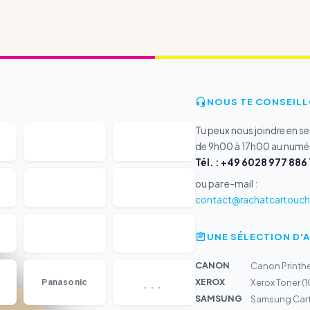
NOUS TE CONSEILL
Tu peux nous joindre en s
de 9h00 à 17h00 au numér
Tél. : +49 6028 977 886 
ou par e-mail :
contact@rachatcartouche
UNE SÉLECTION D'
CANON
Canon Printh
...
XEROX
Panasonic
Xerox Toner (
SAMSUNG
Samsung Cart