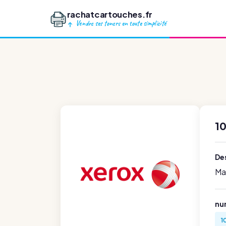
rachatcartouches.fr
Vendre ses toners en toute simplicité
1
Des
Ma
nu
1