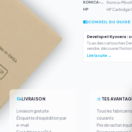
KONICA-MIN...
Konica-Minolt
HP
HP Cartridge 
CONSEIL DU GUIDE
Develop et Kyocera : 
Tu as des cartouches Deve
vendre, découvre l'histoir.
Lire la suite →
LIVRAISON
TES AVANTAG
Livraison gratuite
Tous les fabricant
Étiquette d'expédition par
courants
e-mail
Prix de rachat équi