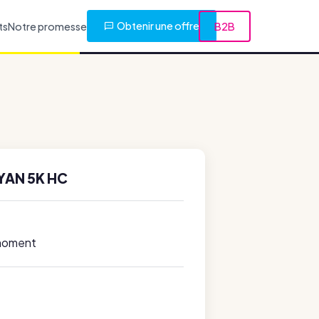
Obtenir une offre
ts
Notre promesse
B2B
YAN 5K HC
 moment