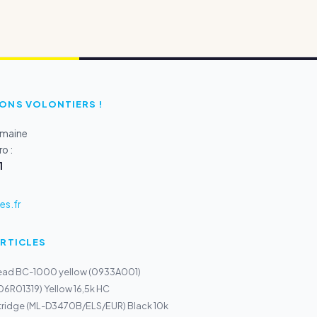
ONS VOLONTIERS !
emaine
o :
1
s.fr
ARTICLES
ead BC-1000 yellow (0933A001)
106R01319) Yellow 16,5k HC
ridge (ML-D3470B/ELS/EUR) Black 10k