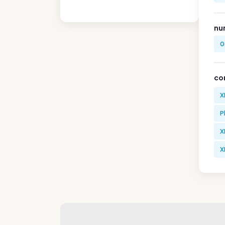
nu
0
co
X
P
X
X