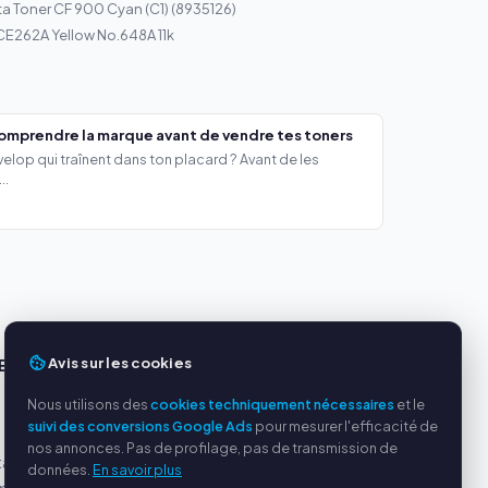
a Toner CF 900 Cyan (C1) (8935126)
CE262A Yellow No.648A 11k
comprendre la marque avant de vendre tes toners
lop qui traînent dans ton placard ? Avant de les
..
Avis sur les cookies
ES
SERVICE
Nous utilisons des
cookies techniquement nécessaires
et le
s
À propos de nous
suivi des conversions Google Ads
pour mesurer l'efficacité de
Politique de confidentialité
nos annonces. Pas de profilage, pas de transmission de
tables
Mentions légales
données.
En savoir plus