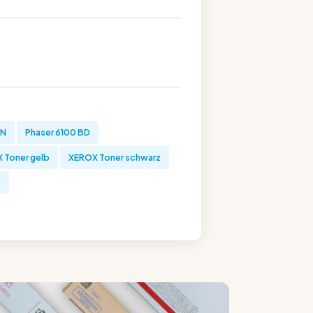
DN
Phaser 6100 BD
 Toner gelb
XEROX Toner schwarz
y