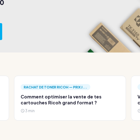
80
RACHAT DE TONER RICOH — PRIX J...
Comment optimiser la vente de tes
V
cartouches Ricoh grand format ?
c
3 min