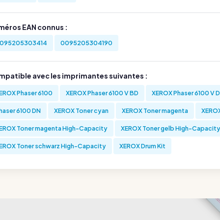
méros EAN connus :
095205303414
0095205304190
mpatible avec les imprimantes suivantes :
EROX Phaser 6100
XEROX Phaser 6100 V BD
XEROX Phaser 6100 V 
haser 6100 DN
XEROX Toner cyan
XEROX Toner magenta
XEROX
EROX Toner magenta High-Capacity
XEROX Toner gelb High-Capacit
EROX Toner schwarz High-Capacity
XEROX Drum Kit