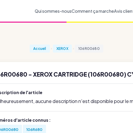
Qui sommes-nous
Comment ça marche
Avis clien
Accueil
XEROX
106R00680
06R00680 - XEROX CARTRIDGE (106R00680) C
cription de l'article
lheureusement, aucune description n'est disponible pour le
méros d'article connus :
06R00680
106R680