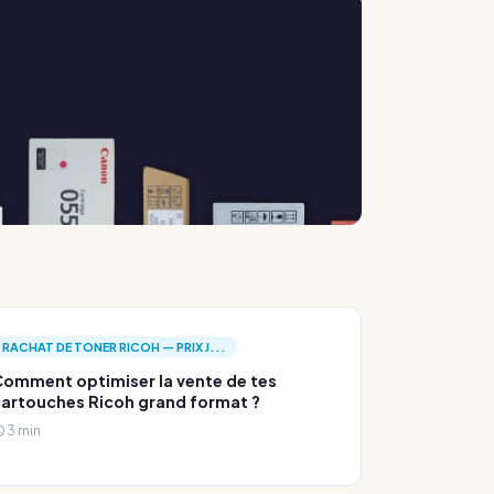
.
RACHAT DE TONER RICOH — PRIX J...
omment optimiser la vente de tes
artouches Ricoh grand format ?
3 min