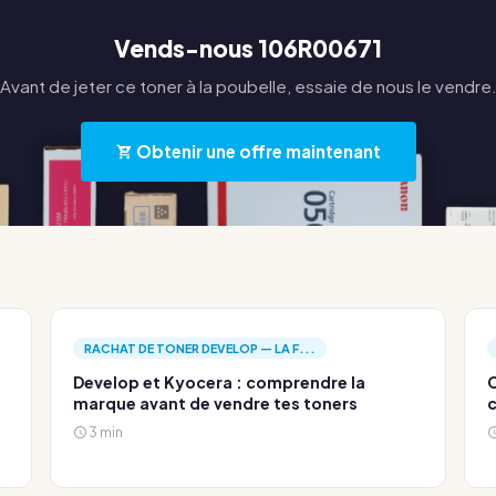
Vends-nous 106R00671
Avant de jeter ce toner à la poubelle, essaie de nous le vendre
Obtenir une offre maintenant
RACHAT DE TONER DEVELOP — LA F...
Develop et Kyocera : comprendre la
C
marque avant de vendre tes toners
c
3 min