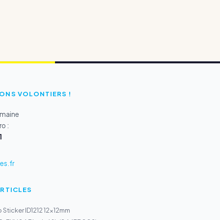
ONS VOLONTIERS !
emaine
o :
1
s.fr
ARTICLES
 Sticker ID1212 12x12mm