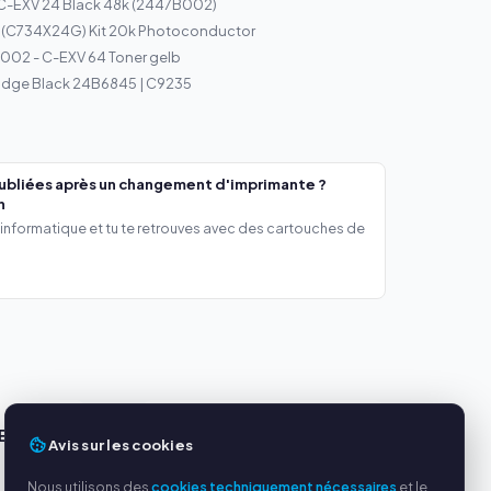
C-EXV 24 Black 48k (2447B002)
 (C734X24G) Kit 20k Photoconductor
02 - C-EXV 64 Toner gelb
ridge Black 24B6845 | C9235
ubliées après un changement d'imprimante ?
h
 informatique et tu te retrouves avec des cartouches de
ES
SERVICE
Avis sur les cookies
s
À propos de nous
Nous utilisons des
cookies techniquement nécessaires
et le