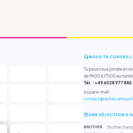
NOUS TE CONSEILL
Tu peux nous joindre en s
de 9h00 à 17h00 au numér
Tél. : +49 6028 977 886 
ou par e-mail :
contact@rachatcartouche
UNE SÉLECTION D'
BROTHER
Brother Stamp