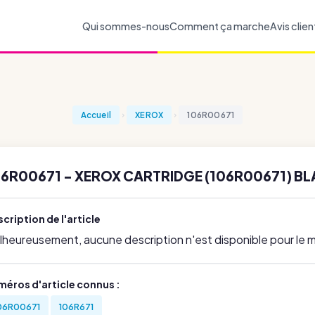
Qui sommes-nous
Comment ça marche
Avis clien
Accueil
XEROX
106R00671
06R00671 - XEROX CARTRIDGE (106R00671) BL
cription de l'article
lheureusement, aucune description n'est disponible pour le
méros d'article connus :
06R00671
106R671