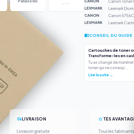
...
CANON
Panasonic
Canon Toner 
LEXMARK
Lexmark Drum
CANON
Canon 5756C0
LEXMARK
Lexmark Cart
CONSEIL DU GUIDE
Cartouches de toner o
Transforme-les en cas
Tu as changé de matériel
toner qui ne corresp...
Lire la suite →
LIVRAISON
TES AVANTAG
Livraison gratuite
Tous les fabricant