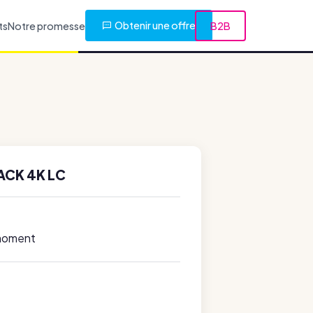
Obtenir une offre
ts
Notre promesse
B2B
ACK 4K LC
 moment