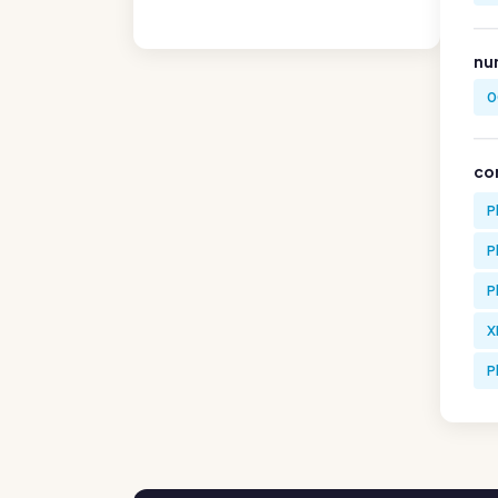
nu
0
co
P
P
P
X
P