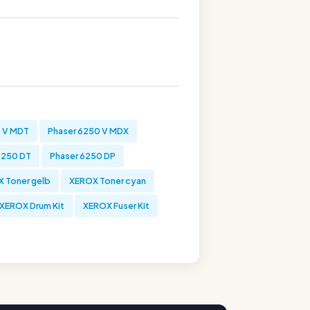
0 V MDT
Phaser 6250 V MDX
6250 DT
Phaser 6250 DP
 Toner gelb
XEROX Toner cyan
XEROX Drum Kit
XEROX Fuser Kit