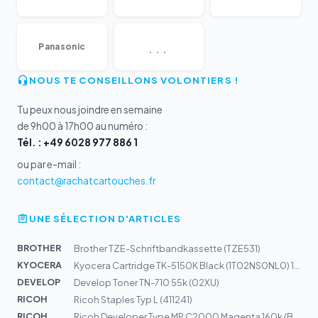
...
Panasonic
NOUS TE CONSEILLONS VOLONTIERS !
Tu peux nous joindre en semaine
de 9h00 à 17h00 au numéro :
Tél. : +49 6028 977 886 1
ou par e-mail :
contact@rachatcartouches.fr
UNE SÉLECTION D'ARTICLES
BROTHER
Brother TZE-Schriftbandkassette (TZE531)
KYOCERA
Kyocera Cartridge TK-5150K Black (1T02NS0NL0) 12k
DEVELOP
Develop Toner TN-710 55k (02XU)
RICOH
Ricoh Staples Typ L (411241)
RICOH
Ricoh Developer Type MP C2000 Magenta 160k (B2309670)