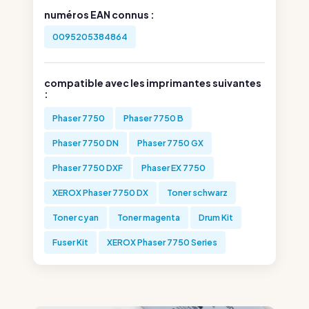
numéros EAN connus :
0095205384864
compatible avec les imprimantes suivantes
:
Phaser 7750
Phaser 7750 B
Phaser 7750 DN
Phaser 7750 GX
Phaser 7750 DXF
Phaser EX 7750
XEROX Phaser 7750 DX
Toner schwarz
Toner cyan
Toner magenta
Drum Kit
Fuser Kit
XEROX Phaser 7750 Series