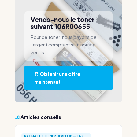
Vends-nous le toner
suivant 106R00655
Pour ce toner, nous payons de
l'argent comptant si tu nous le
vends.
Obtenir une offre
maintenant
Articles conseils
RACHAT DE TONER DEVELOP — LA F...