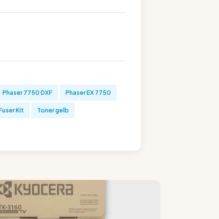
Phaser 7750 DXF
Phaser EX 7750
Fuser Kit
Toner gelb