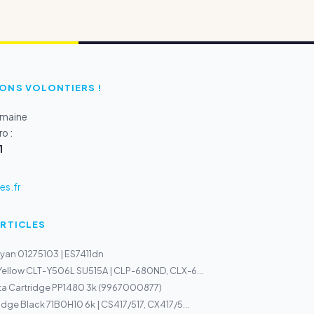
ONS VOLONTIERS !
emaine
o :
1
s.fr
ARTICLES
yan 01275103 | ES7411dn
Yellow CLT-Y506L SU515A | CLP-680ND, CLX-6...
ta Cartridge PP1480 3k (9967000877)
dge Black 71B0H10 6k | CS417/517, CX417/5...