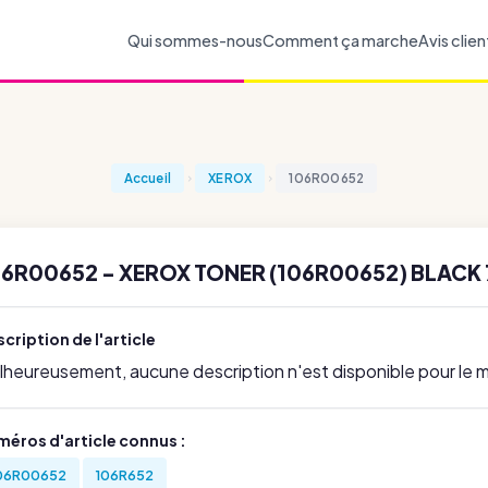
Qui sommes-nous
Comment ça marche
Avis clien
Accueil
XEROX
106R00652
06R00652 - XEROX TONER (106R00652) BLACK
cription de l'article
lheureusement, aucune description n'est disponible pour le
méros d'article connus :
06R00652
106R652