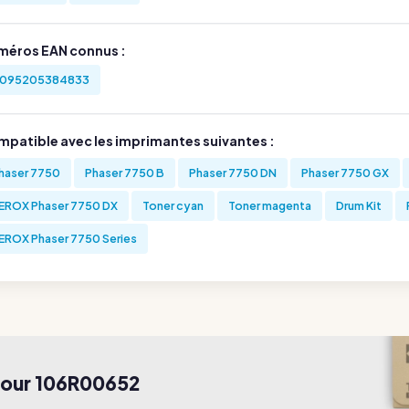
méros EAN connus :
095205384833
mpatible avec les imprimantes suivantes :
haser 7750
Phaser 7750 B
Phaser 7750 DN
Phaser 7750 GX
EROX Phaser 7750 DX
Toner cyan
Toner magenta
Drum Kit
EROX Phaser 7750 Series
 pour 106R00652