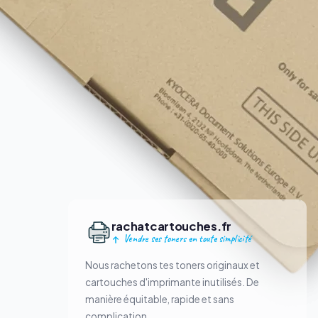
rachatcartouches.fr
Vendre ses toners en toute simplicité
Nous rachetons tes toners originaux et
cartouches d'imprimante inutilisés. De
manière équitable, rapide et sans
complication.