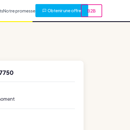
Obtenir une offre
ts
Notre promesse
B2B
 7750
 moment