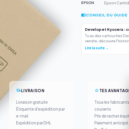
EPSON
Epson Cartri
CONSEIL DU GUIDE
Develop et Kyocera : 
Tu as des cartouches Deve
vendre, découvre l'histoir.
Lire la suite →
LIVRAISON
TES AVANTAG
Livraison gratuite
Tous les fabricant
Étiquette d'expédition par
courants
e-mail
Prix de rachat équi
Expédition par DHL
Paiement anticipé 