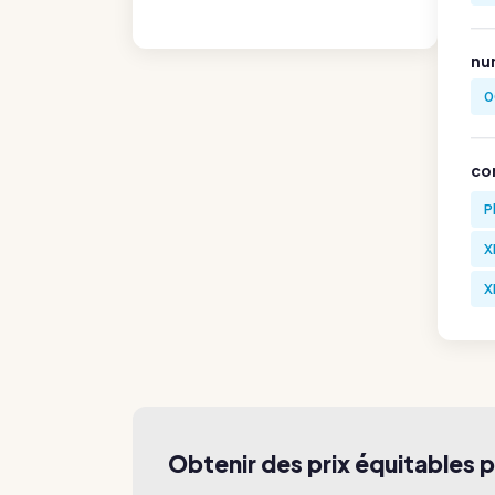
nu
0
co
P
X
X
Obtenir des prix équitables