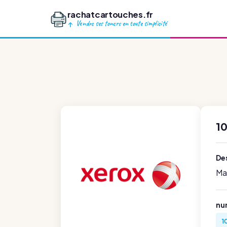
rachatcartouches.fr
Vendre ses toners en toute simplicité
1
Des
Ma
nu
1