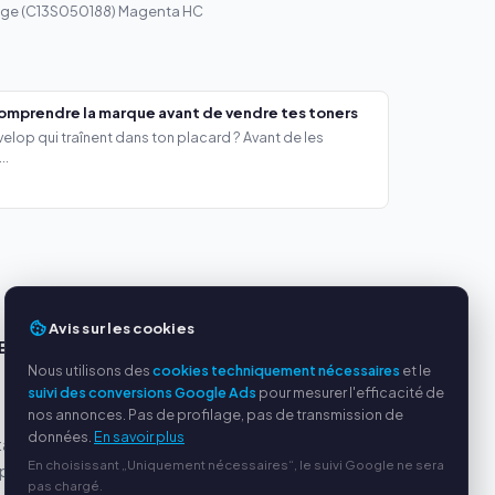
dge (C13S050188) Magenta HC
comprendre la marque avant de vendre tes toners
lop qui traînent dans ton placard ? Avant de les
..
Avis sur les cookies
ES
SERVICE
Nous utilisons des
cookies techniquement nécessaires
et le
s
À propos de nous
suivi des conversions Google Ads
pour mesurer l'efficacité de
nos annonces. Pas de profilage, pas de transmission de
Politique de confidentialité
données.
En savoir plus
tables
Mentions légales
En choisissant „Uniquement nécessaires“, le suivi Google ne sera
par
Questions fréquentes
pas chargé.