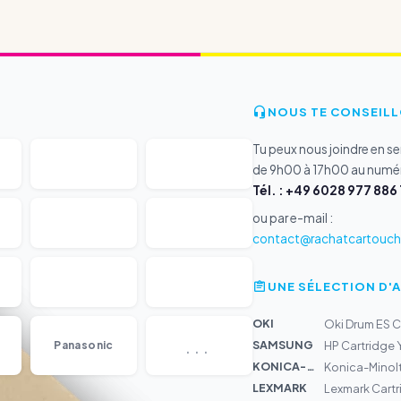
NOUS TE CONSEILL
Tu peux nous joindre en s
de 9h00 à 17h00 au numér
Tél. : +49 6028 977 886 
ou par e-mail :
contact@rachatcartouche
UNE SÉLECTION D'
OKI
Oki Drum ES C
...
SAMSUNG
Panasonic
HP Cartridge 
KONICA-MIN...
Konica-Minol
LEXMARK
Lexmark Cartri