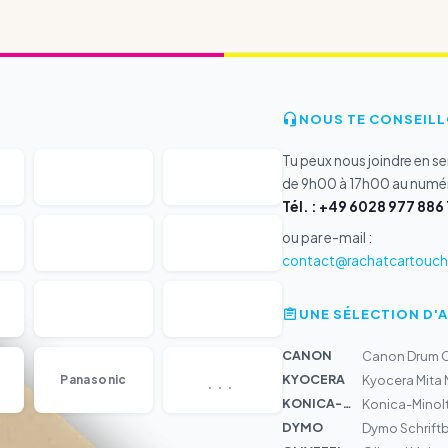
NOUS TE CONSEILL
Tu peux nous joindre en s
de 9h00 à 17h00 au numér
Tél. : +49 6028 977 886 
ou par e-mail :
contact@rachatcartouche
UNE SÉLECTION D'
CANON
Canon Drum C-
...
KYOCERA
Panasonic
Kyocera Mita
KONICA-MIN...
Konica-Minolt
DYMO
Dymo Schrift