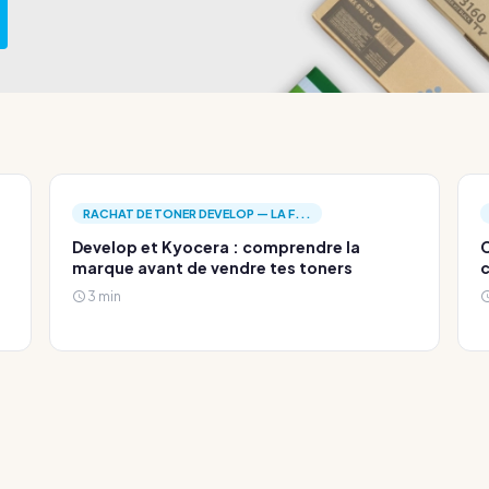
RACHAT DE TONER DEVELOP — LA F...
Develop et Kyocera : comprendre la
C
marque avant de vendre tes toners
c
3 min