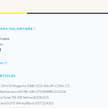
ONS VOLONTIERS !
emaine
o :
1
s.fr
ARTICLES
EXV 55 Magenta 2188C002 45k | IR-C256i, C3...
 Maintenance Kit MK-580 (1702K88NL0) 200k
a Toner TN-318 Yellow (A0DK253)
band 53713 White/Black (S0720930)