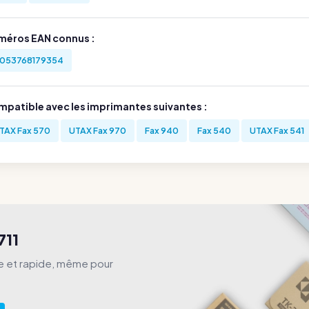
méros EAN connus :
053768179354
mpatible avec les imprimantes suivantes :
TAX Fax 570
UTAX Fax 970
Fax 940
Fax 540
UTAX Fax 541
711
le et rapide, même pour