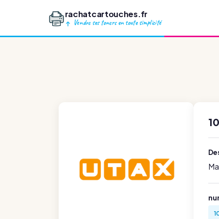
rachatcartouches.fr
Vendre ses toners en toute simplicité
10
Des
Ma
nu
1