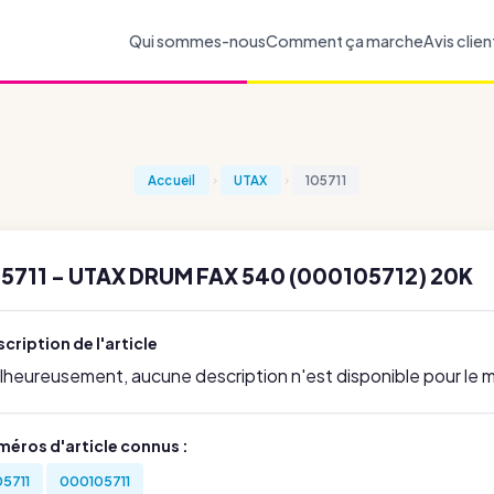
Qui sommes-nous
Comment ça marche
Avis clien
Accueil
UTAX
105711
5711 - UTAX DRUM FAX 540 (000105712) 20K
cription de l'article
lheureusement, aucune description n'est disponible pour le
méros d'article connus :
05711
000105711