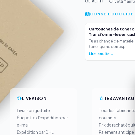
OLIVETTI
Olivetti Main
CONSEIL DU GUIDE
Cartouches de toner o
Transforme-les en cas
Tu as changé de matériel
toner qui ne corresp...
Lire la suite →
LIVRAISON
TES AVANTAG
Livraison gratuite
Tous les fabricant
Étiquette d'expédition par
courants
e-mail
Prix de rachat équi
Expédition par DHL
Paiement anticipé 