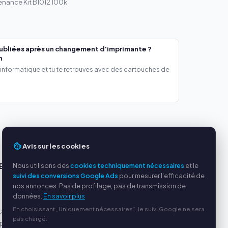
tenance Kit B1012 100k
ubliées après un changement d'imprimante ?
h
 informatique et tu te retrouves avec des cartouches de
Avis sur les cookies
Nous utilisons des
cookies techniquement nécessaires
et le
ES
SERVICE
suivi des conversions Google Ads
pour mesurer l'efficacité de
nos annonces. Pas de profilage, pas de transmission de
s
À propos de nous
données.
En savoir plus
Politique de confidentialité
En choisissant „Uniquement nécessaires“, le suivi Google ne sera
tables
Mentions légales
pas chargé.
par
Questions fréquentes