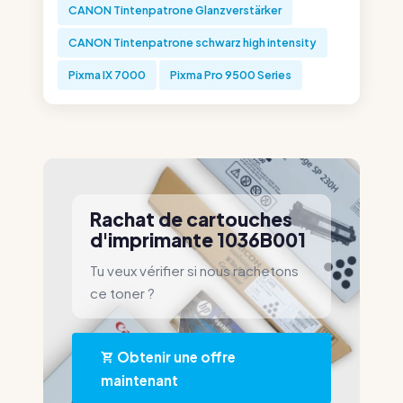
CANON Tintenpatrone Glanzverstärker
CANON Tintenpatrone schwarz high intensity
Pixma IX 7000
Pixma Pro 9500 Series
Rachat de cartouches
d'imprimante 1036B001
Tu veux vérifier si nous rachetons
ce toner ?
Obtenir une offre
maintenant