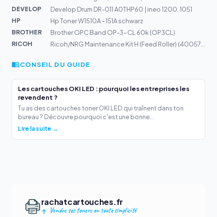
DEVELOP
Develop Drum DR-011 A0THP60 | ineo 1200, 1051
HP
Hp Toner W1510A - 151A schwarz
BROTHER
Brother OPC Band OP-3-CL 60k (OP3CL)
RICOH
Ricoh/NRG Maintenance Kit H (Feed Roller) (400576)
CONSEIL DU GUIDE
Les cartouches OKI LED : pourquoi les entreprises les
revendent ?
Tu as des cartouches toner OKI LED qui traînent dans ton
bureau ? Découvre pourquoi c'est une bonne...
Lire la suite →
rachatcartouches.fr
Vendre ses toners en toute simplicité