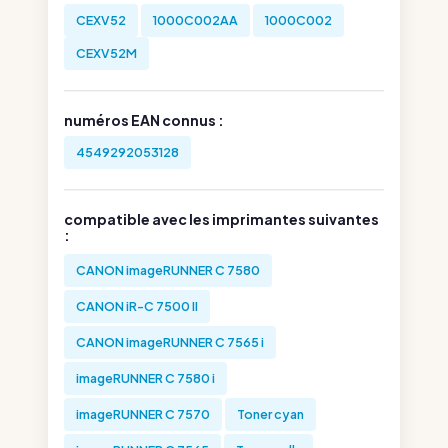
CEXV52
1000C002AA
1000C002
CEXV52M
numéros EAN connus :
4549292053128
compatible avec les imprimantes suivantes
:
CANON imageRUNNER C 7580
CANON iR-C 7500 II
CANON imageRUNNER C 7565 i
imageRUNNER C 7580 i
imageRUNNER C 7570
Toner cyan