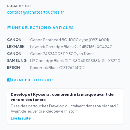
ou par e-mail :
contact@rachatcartouches.fr
UNE SÉLECTION D'ARTICLES
CANON
Canon Printhead BC-1000 cyan (0931A001)
LEXMARK
Lexmark Cartridge Black 9k 24B7185 | XC4240
CANON
Canon 7432A003 EP 87 Cyan Toner
SAMSUNG
HP Cartridge Black CLT-K804S SS588A | SL-X3220NR, SL-X3...
EPSON
Epson Ink Black C13T26214012
CONSEIL DU GUIDE
Develop et Kyocera : comprendre la marque avant de
vendre tes toners
Tu as des cartouches Develop qui traînent dans ton placard ?
Avant de les vendre, découvre l'histoir...
Lire la suite →