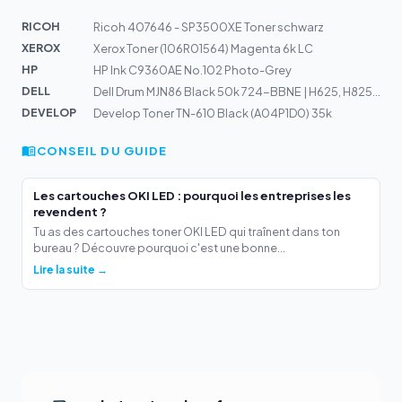
RICOH
Ricoh 407646 - SP3500XE Toner schwarz
XEROX
Xerox Toner (106R01564) Magenta 6k LC
HP
HP Ink C9360AE No.102 Photo-Grey
DELL
Dell Drum MJN86 Black 50k 724-BBNE | H625, H825, S2825
DEVELOP
Develop Toner TN-610 Black (A04P1D0) 35k
CONSEIL DU GUIDE
Les cartouches OKI LED : pourquoi les entreprises les
revendent ?
Tu as des cartouches toner OKI LED qui traînent dans ton
bureau ? Découvre pourquoi c'est une bonne...
Lire la suite →