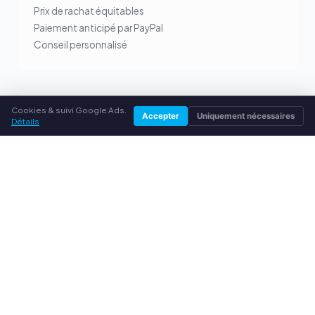
Prix de rachat équitables
Paiement anticipé par PayPal
Conseil personnalisé
Cookies & suivi Google Ads.
SERVICE
Accepter
Uniquement nécessaires
Détails
À propos de nous
Politique de confidentialité
Mentions légales
Questions fréquentes (FAQ)
Conseils
© 2026 rachatcartouches.fr. Tous droits réservés.
Vendre ses toners dans ta ville