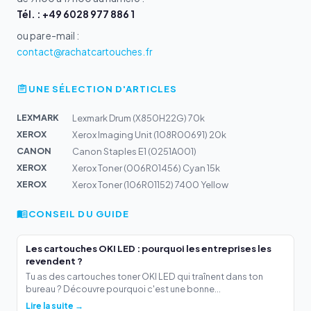
Tél. : +49 6028 977 886 1
ou par e-mail :
contact@rachatcartouches.fr
UNE SÉLECTION D'ARTICLES
LEXMARK
Lexmark Drum (X850H22G) 70k
XEROX
Xerox Imaging Unit (108R00691) 20k
CANON
Canon Staples E1 (0251A001)
XEROX
Xerox Toner (006R01456) Cyan 15k
XEROX
Xerox Toner (106R01152) 7400 Yellow
CONSEIL DU GUIDE
Les cartouches OKI LED : pourquoi les entreprises les
revendent ?
Tu as des cartouches toner OKI LED qui traînent dans ton
bureau ? Découvre pourquoi c'est une bonne...
Lire la suite →