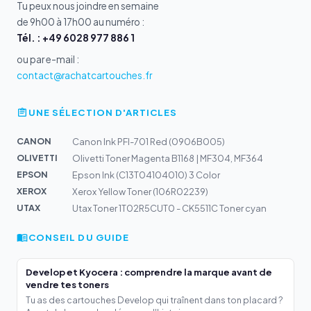
Tu peux nous joindre en semaine
de 9h00 à 17h00 au numéro :
Tél. : +49 6028 977 886 1
ou par e-mail :
contact@rachatcartouches.fr
UNE SÉLECTION D'ARTICLES
CANON
Canon Ink PFI-701 Red (0906B005)
OLIVETTI
Olivetti Toner Magenta B1168 | MF304, MF364
EPSON
Epson Ink (C13T04104010) 3 Color
XEROX
Xerox Yellow Toner (106R02239)
UTAX
Utax Toner 1T02R5CUT0 - CK5511C Toner cyan
CONSEIL DU GUIDE
Develop et Kyocera : comprendre la marque avant de
vendre tes toners
Tu as des cartouches Develop qui traînent dans ton placard ?