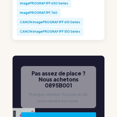
imagePROGRAF IPF 650 Series
imagePROGRAF IPF 760
CANON imagePROGRAF IPF 610 Series
CANON imagePROGRAF IPF 510 Series
Pas assez de place ?
Nous achetons
0895B001
Presque terminé ! Encore un clic
pour vendre ton toner.