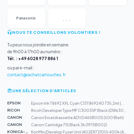
...
Panasonic
NOUS TE CONSEILLONS VOLONTIERS !
Tu peux nous joindre en semaine
de 9h00 à 17h00 au numéro :
Tél. : +49 6028 977 886 1
ou par e-mail :
contact@rachatcartouches.fr
UNE SÉLECTION D'ARTICLES
EPSON
Epson Ink T8692 XXL Cyan C13T869240 735,2ml | WorkForce...
RICOH
Ricoh Developer Type MP C3003SP Black (D1863050)
CANON
Canon Ersatzkassette AD1 (0465B001) (500 Blatt)
CANON
Canon Cartridge 715 Black 3k (1975B002)
KONICA-MIN...
KonMin/Develop Fuser Unit (A02ER72100) 400k (A02ER72111...