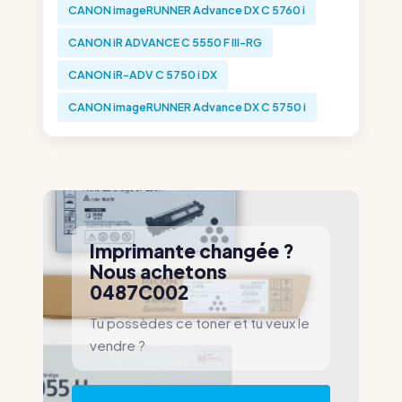
CANON imageRUNNER Advance DX C 5760 i
CANON iR ADVANCE C 5550 F III-RG
CANON iR-ADV C 5750 i DX
CANON imageRUNNER Advance DX C 5750 i
Imprimante changée ?
Nous achetons
0487C002
Tu possèdes ce toner et tu veux le
vendre ?