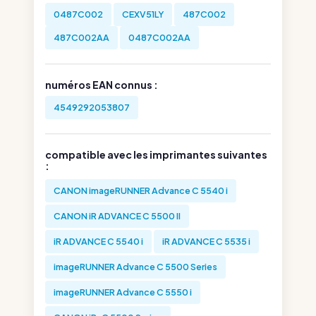
0487C002
CEXV51LY
487C002
487C002AA
0487C002AA
numéros EAN connus :
4549292053807
compatible avec les imprimantes suivantes
:
CANON imageRUNNER Advance C 5540 i
CANON iR ADVANCE C 5500 II
iR ADVANCE C 5540 i
iR ADVANCE C 5535 i
imageRUNNER Advance C 5500 Series
imageRUNNER Advance C 5550 i