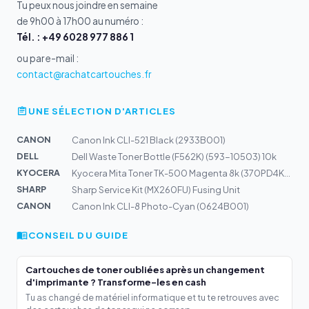
Tu peux nous joindre en semaine
de 9h00 à 17h00 au numéro :
Tél. : +49 6028 977 886 1
ou par e-mail :
contact@rachatcartouches.fr
UNE SÉLECTION D'ARTICLES
CANON
Canon Ink CLI-521 Black (2933B001)
DELL
Dell Waste Toner Bottle (F562K) (593-10503) 10k
KYOCERA
Kyocera Mita Toner TK-500 Magenta 8k (370PD4KW)
SHARP
Sharp Service Kit (MX260FU) Fusing Unit
CANON
Canon Ink CLI-8 Photo-Cyan (0624B001)
CONSEIL DU GUIDE
Cartouches de toner oubliées après un changement
d'imprimante ? Transforme-les en cash
Tu as changé de matériel informatique et tu te retrouves avec