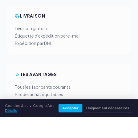
LIVRAISON
Livraison gratuite
Étiquette d'expédition par e-mail
Expédition par DHL
TES AVANTAGES
Tous les fabricants courants
Prix de rachat équitables
Paiement anticipé par PayPal
Cookies & suivi Google Ads.
Accepter
Uniquement nécessaires
Conseil personnalisé
Détails