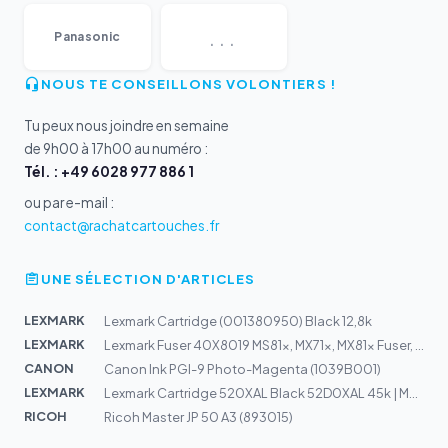
...
Panasonic
NOUS TE CONSEILLONS VOLONTIERS !
Tu peux nous joindre en semaine
de 9h00 à 17h00 au numéro :
Tél. : +49 6028 977 886 1
ou par e-mail :
contact@rachatcartouches.fr
UNE SÉLECTION D'ARTICLES
LEXMARK
Lexmark Cartridge (001380950) Black 12,8k
LEXMARK
Lexmark Fuser 40X8019 MS81x, MX71x, MX81x Fuser, 110-12...
CANON
Canon Ink PGI-9 Photo-Magenta (1039B001)
LEXMARK
Lexmark Cartridge 520XAL Black 52D0XAL 45k | MS711dn
RICOH
Ricoh Master JP 50 A3 (893015)