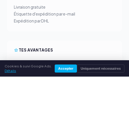
Livraison gratuite
Étiquette d'expédition par e-mail
Expédition par DHL
TES AVANTAGES
Tous les fabricants courants
Cookies & suivi Google Ads.
Prix de rachat équitables
Accepter
Uniquement nécessaires
Détails
Paiement anticipé par PayPal
Conseil personnalisé
SERVICE
À propos de nous