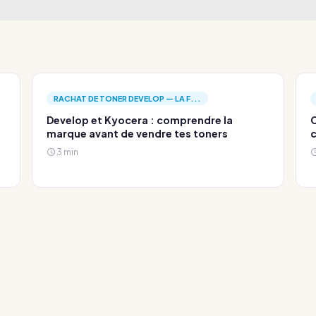
RACHAT DE TONER DEVELOP — LA F...
Develop et Kyocera : comprendre la
C
marque avant de vendre tes toners
c
3 min