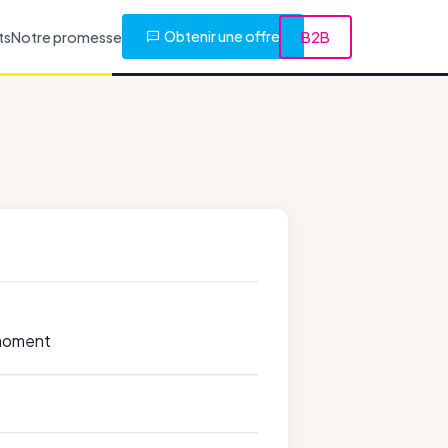
Obtenir une offre
ts
Notre promesse
B2B
 moment