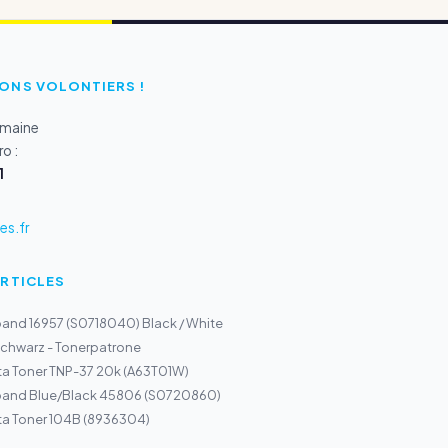
ONS VOLONTIERS !
emaine
o :
1
s.fr
ARTICLES
and 16957 (S0718040) Black / White
chwarz - Tonerpatrone
ta Toner TNP-37 20k (A63T01W)
band Blue/Black 45806 (S0720860)
ta Toner 104B (8936304)