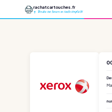
rachatcartouches.fr
Vendre ses toners en toute simplicité
0
Des
Ma
nu