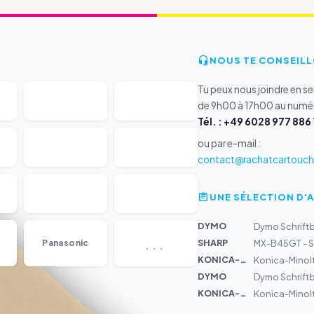
NOUS TE CONSEILL
Tu peux nous joindre en s
de 9h00 à 17h00 au numér
Tél. : +49 6028 977 886 
ou par e-mail :
contact@rachatcartouche
UNE SÉLECTION D'
DYMO
Dymo Schriftb
...
SHARP
Panasonic
MX-B45GT - S
KONICA-MIN...
Konica-Minol
DYMO
Dymo Schrift
KONICA-MIN...
Konica-Minol