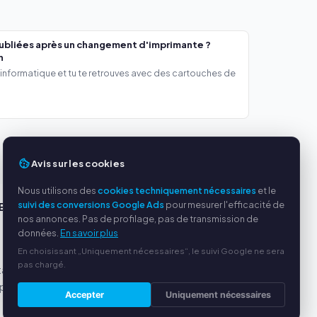
ubliées après un changement d'imprimante ?
h
 informatique et tu te retrouves avec des cartouches de
Avis sur les cookies
Nous utilisons des
cookies techniquement nécessaires
et le
suivi des conversions Google Ads
pour mesurer l'efficacité de
ES
SERVICE
nos annonces. Pas de profilage, pas de transmission de
données.
En savoir plus
s
À propos de nous
En choisissant „Uniquement nécessaires“, le suivi Google ne sera
Politique de confidentialité
pas chargé.
tables
Mentions légales
par
Questions fréquentes
Accepter
Uniquement nécessaires
(FAQ)