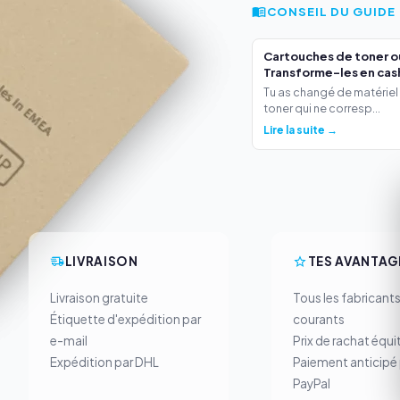
CONSEIL DU GUIDE
Cartouches de toner o
Transforme-les en cas
Tu as changé de matériel
toner qui ne corresp...
Lire la suite →
LIVRAISON
TES AVANTAG
Livraison gratuite
Tous les fabricant
Étiquette d'expédition par
courants
e-mail
Prix de rachat équi
Expédition par DHL
Paiement anticipé 
PayPal